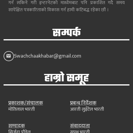
गर्न सकिने गरी इन्टरनेटको माध्येमबाट पनि प्रकाशित गदै समय
सापेक्षित पत्रकारिताको विकास गर्न हामी कटिबद्ध रहेका छौं ।
सम्पर्क
Swachchaakhabar@gmail.com
हाम्रो समूह
प्रकाशक/संचालक
प्रबन्ध निर्देशक
मोतिलाल भारती
आरती लुइँटेल भारती
सम्पादक
संवाददाता
सिर्जना पौडेल
सपथ भारती