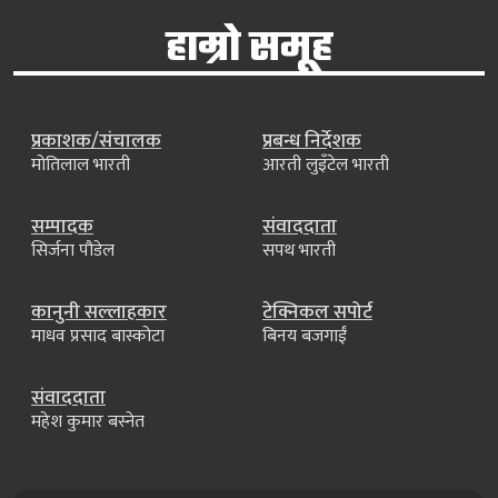
हाम्रो समूह
प्रकाशक/संचालक
प्रबन्ध निर्देशक
मोतिलाल भारती
आरती लुइँटेल भारती
सम्पादक
संवाददाता
सिर्जना पौडेल
सपथ भारती
कानुनी सल्लाहकार
टेक्निकल सपोर्ट
माधव प्रसाद बास्कोटा
बिनय बजगाईं
संवाददाता
महेश कुमार बस्नेत