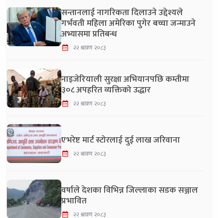
सन्तानलाई नागरिकता दिलाउने उद्देश्यले
गर्भवती महिला अमेरिका पुगेर बच्चा जन्माउने
अभ्यासमा प्रतिबन्ध
२२ श्रावण २०८३
नाइजेरियाली सुरक्षा अभियानपछि कम्तीमा
३०८ अपहरित व्यक्तिको उद्धार
२२ श्रावण २०८३
एभरेष्ट मार्ट स्टोरलाई दुई लाख जरिवाना
२२ श्रावण २०८३
वर्षाले देशका विभिन्न जिल्लाका सडक सञ्जाल
प्रभावित
२२ श्रावण २०८३