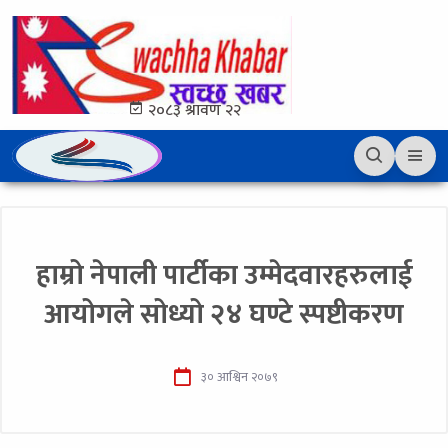
२०८३ श्रावण २२
हाम्रो नेपाली पार्टीका उम्मेदवारहरुलाई
आयोगले सोध्यो २४ घण्टे स्पष्टीकरण
३० आश्विन २०७९