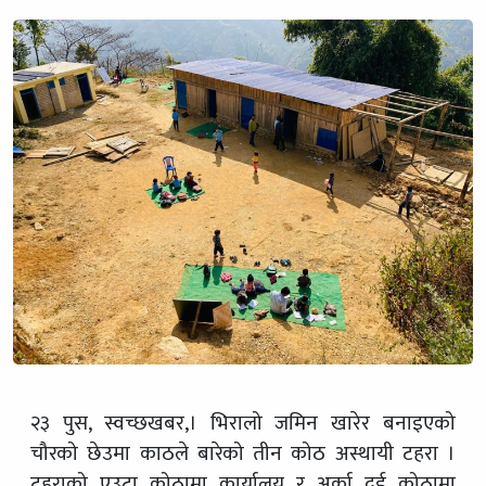
२३ पुस, स्वच्छखबर,। भिरालो जमिन खारेर बनाइएको
चौरको छेउमा काठले बारेको तीन कोठ अस्थायी टहरा ।
टहराको एउटा कोठामा कार्यालय र अर्का दुई कोठामा