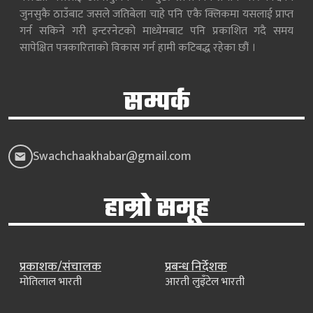
जुनसुकै ठाउँबाट जसले जतिबेला चाहे पनि एकै क्लिकमा यसलाई प्राप्त
गर्न सकिने गरी इन्टरनेटको माध्येमबाट पनि प्रकाशित गदै समय
सापेक्षित पत्रकारिताको विकास गर्न हामी कटिबद्ध रहेका छौं ।
सम्पर्क
Swachchaakhabar@gmail.com
हाम्रो समूह
प्रकाशक/संचालक
प्रबन्ध निर्देशक
मोतिलाल भारती
आरती लुइँटेल भारती