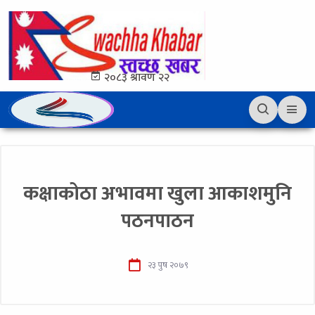
२०८३ श्रावण २२
कक्षाकोठा अभावमा खुला आकाशमुनि
पठनपाठन
२३ पुष २०७९