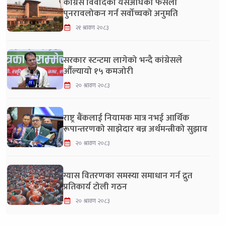
कांग्रेस विवादको यसअघिको फैसला
पुनरावलोकन गर्न सर्वोच्चको अनुमति
२१ श्रावण २०८३
सरकार स्टन्टमा लागेको भन्दै कांग्रेसले
औँल्यायो १५ कमजोरी
२० श्रावण २०८३
राष्ट्र बैंकलाई नियामक मात्र नभई आर्थिक
रूपान्तरणको साझेदार बन्न अर्थमन्त्रीको सुझाव
२० श्रावण २०८३
ग्यास वितरणका समस्या समाधान गर्न द्रुत
प्रतिकार्य टोली गठन
२० श्रावण २०८३