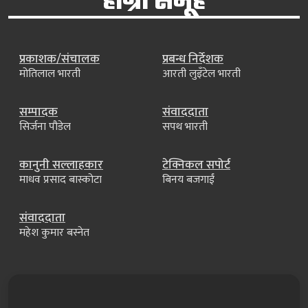
हाम्रो समूह
प्रकाशक/संचालक
प्रबन्ध निर्देशक
मोतिलाल भारती
आरती लुइँटेल भारती
सम्पादक
संवाददाता
सिर्जना पौडेल
सपथ भारती
कानुनी सल्लाहकार
टेक्निकल सपोर्ट
माधव प्रसाद बास्कोटा
बिनय बजगाईं
संवाददाता
महेश कुमार बस्नेत