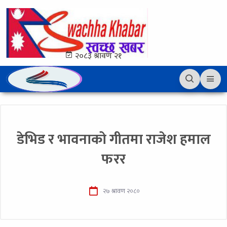
२०८३ श्रावण २१
डेभिड र भावनाको गीतमा राजेश हमाल
फरर
२७ श्रावण २०८०