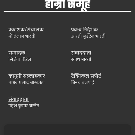
हाम्रो समूह
प्रकाशक/संचालक
प्रबन्ध निर्देशक
मोतिलाल भारती
आरती लुइँटेल भारती
सम्पादक
संवाददाता
सिर्जना पौडेल
सपथ भारती
कानुनी सल्लाहकार
टेक्निकल सपोर्ट
माधव प्रसाद बास्कोटा
बिनय बजगाईं
संवाददाता
महेश कुमार बस्नेत