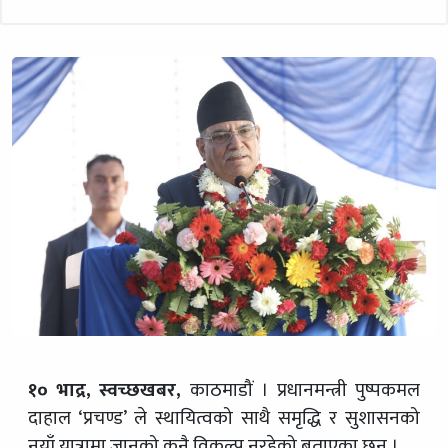
१० भाद्र, स्वच्छखबर,
काठमाडौं । प्रधानमन्त्री पुष्पकमल
दाहाल ‘प्रचण्ड’ ले स्थायित्वको साथै समृद्धि र सुशासनको
नयाँ यात्रामा जानुको कुनै विकल्प नरहेको बताएका छन् ।