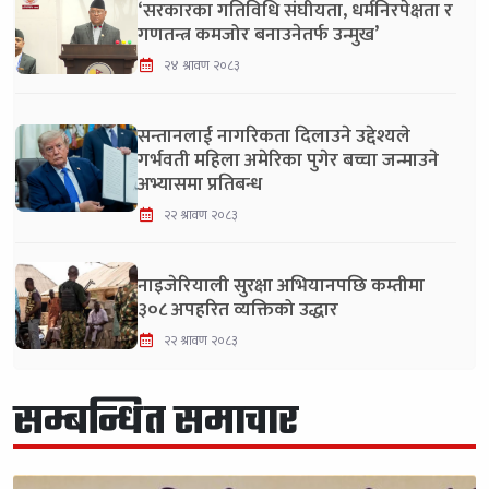
‘सरकारका गतिविधि संघीयता, धर्मनिरपेक्षता र
गणतन्त्र कमजोर बनाउनेतर्फ उन्मुख’
२४ श्रावण २०८३
सन्तानलाई नागरिकता दिलाउने उद्देश्यले
गर्भवती महिला अमेरिका पुगेर बच्चा जन्माउने
अभ्यासमा प्रतिबन्ध
२२ श्रावण २०८३
नाइजेरियाली सुरक्षा अभियानपछि कम्तीमा
३०८ अपहरित व्यक्तिको उद्धार
२२ श्रावण २०८३
सम्बन्धित समाचार