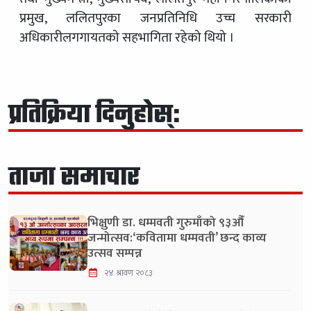
प्रमुख, ललितपुरका जनप्रतिनिधि उच्च सरकारी
अधिकारीलगगायतको सहभागिता रहेको थियो ।
प्रतिक्रिया दिनुहोस्:
ताजा समाचार
भिक्षुणी डा. धम्मवती गुरुमाँको ९३औँ
जन्मोत्सव:‘कवितामा धम्मवती’ छन्द काव्य
उत्सव सम्पन्न
२४ श्रावण २०८३