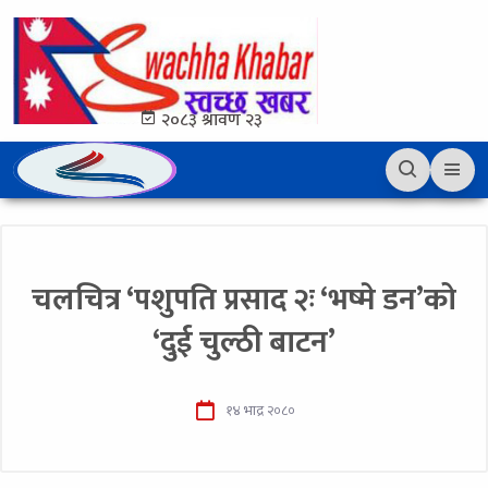
२०८३ श्रावण २३
चलचित्र ‘पशुपति प्रसाद २ः ‘भष्मे डन’को
‘दुई चुल्ठी बाटन’
१४ भाद्र २०८०