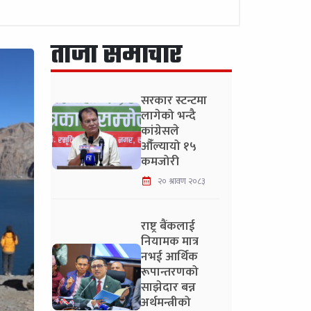
ताजा समाचार
सरकार स्टन्टमा
लागेको भन्दै
कांग्रेसले
औँल्यायो १५
कमजोरी
२० श्रावण २०८३
राष्ट्र बैंकलाई
नियामक मात्र
नभई आर्थिक
रूपान्तरणको
साझेदार बन्न
अर्थमन्त्रीको