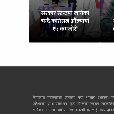
सरकार स्टन्टमा लागेको
भन्दै कांग्रेसले औँल्यायो
१५ कमजोरी
नेपालमा पत्रकारिता जगतमा नयाँ आयाम स्थापना गर्न
उद्देश्यका साथ प्रकाशन शुरु गरिएको स्वच्छ साप्ताहि
पत्रिका छापामा मात्रै सीमित नराखाी यसलाई अत्याधुनि