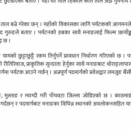
ेट छुट्याएको बताए । यहाँ धेरै ताल रहेकाले कति ताल अझै गुमनाम 
 ताल बन्ने गरेका छन् । यहाँको विकासका लागि पर्यटकको आगमनल
नोद गुरुङले बताए । पर्यटनको हबका साथै मनाङलाई फिल्म छायाँङ
ाइ छ ।
यामको छुट्टाछुट्टै रकम तिर्नुपर्ने प्रावधान निर्धारण गरिएको छ । प
रीतिरिवाज, प्राकृतिक सुन्दरता हेर्नुका साथै मनाङबाट थोराङ्लापा
्गमा पर्यटक आउने गर्छन् । अन्नपूर्ण पदमार्गको प्रवेशद्वार लमजुङ बेँ
ङ, मुस्ताङ र म्याग्दी गरी पाँचवटा जिल्ला जोडिएको छ । काठमाड
गर्दछन् र पदमार्गबाट मनाङका विभिन्न स्थानको अवलोकनसहित यात