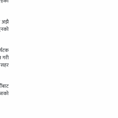
रहेको
े अझै
्कनको
र्यटक
स गरी
सीसहर
ौँबाट
्राको