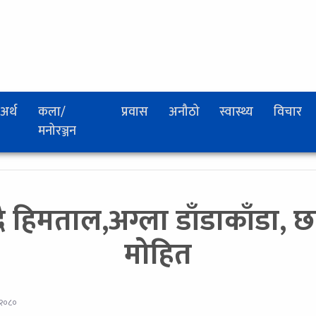
अर्थ
कला/
प्रवास
अनौठो
स्वास्थ्य
विचार
मनोरञ्जन
्दै हिमताल,अग्ला डाँडाकाँडा,
मोहित
 २०८०