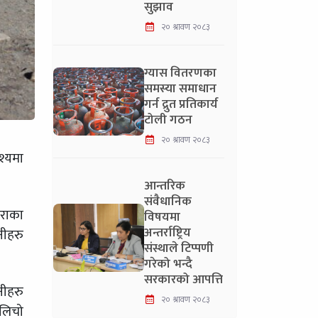
सुझाव
२० श्रावण २०८३
ग्यास वितरणका
समस्या समाधान
गर्न द्रुत प्रतिकार्य
टोली गठन
२० श्रावण २०८३
श्यमा
आन्तरिक
संवैधानिक
हराका
विषयमा
अन्तर्राष्ट्रिय
नीहरु
संस्थाले टिप्पणी
गरेको भन्दै
सरकारको आपत्ति
नीहरु
२० श्रावण २०८३
िलिचो