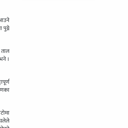
 आउने
ुग्ने
ँ ताल
भने ।
पूर्ण
माणका
ाटोमा
घलेले