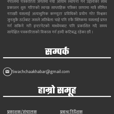
नेपालमा पत्रकारिता जगतमा नयाँ आयाम स्थापना गर्ने उद्देश्यका साथ
प्रकाशन शुरु गरिएको स्वच्छ साप्ताहिक पत्रिका छापामा मात्रै सीमित
नराखाी यसलाई अत्याधुनिक कम्प्युटर प्रविधिको प्रयोग गरेर विश्वका
जुनसुकै ठाउँबाट जसले जतिबेला चाहे पनि एकै क्लिकमा यसलाई प्राप्त
गर्न सकिने गरी इन्टरनेटको माध्येमबाट पनि प्रकाशित गदै समय
सापेक्षित पत्रकारिताको विकास गर्न हामी कटिबद्ध रहेका छौं ।
सम्पर्क
Swachchaakhabar@gmail.com
हाम्रो समूह
प्रकाशक/संचालक
प्रबन्ध निर्देशक