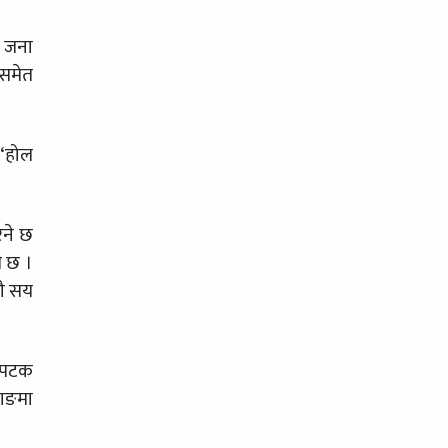
र जना
ीसमेत
 ‘होल
िने छ
ी छ ।
नौ सय
क पटक
ताङमा