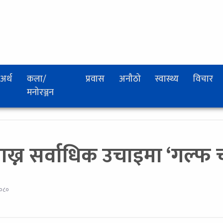
अर्थ
कला/
प्रवास
अनौठो
स्वास्थ्य
विचार
मनोरञ्जन
 राख्न सर्वाधिक उचाइमा ‘गल्फ च्
२०८०