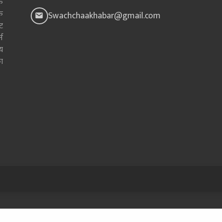
क
क
Swachchaakhabar@gmail.com
ाट
न
य
ा