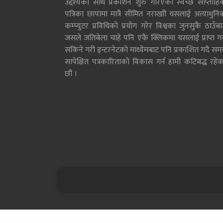
उद्देश्यका साथ प्रकाशन शुरु गरिएको स्वच्छ साप्ताहि
पत्रिका छापामा मात्रै सीमित नराखाी यसलाई अत्याधुनि
कम्प्युटर प्रविधिको प्रयोग गरेर विश्वका जुनसुकै ठाउँब
जसले जतिबेला चाहे पनि एकै क्लिकमा यसलाई प्राप्त गर्
सकिने गरी इन्टरनेटको माध्येमबाट पनि प्रकाशित गदै सम
सापेक्षित पत्रकारिताको विकास गर्न हामी कटिबद्ध रहेक
छौं ।