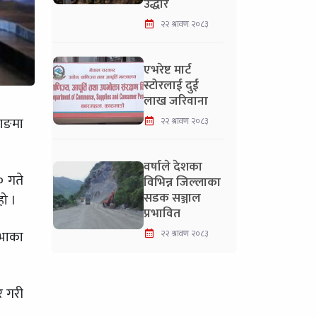
उद्धार
२२ श्रावण २०८३
एभरेष्ट मार्ट
स्टोरलाई दुई
लाख जरिवाना
थाङमा
२२ श्रावण २०८३
वर्षाले देशका
० गते
विभिन्न जिल्लाका
सडक सञ्जाल
हो ।
प्रभावित
सभाका
२२ श्रावण २०८३
ार गरी