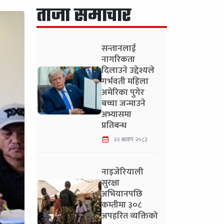
ताजा समाचार
सन्तानलाई
नागरिकता
दिलाउने उद्देश्यले
गर्भवती महिला
अमेरिका पुगेर
बच्चा जन्माउने
अभ्यासमा
प्रतिबन्ध
२२ श्रावण २०८३
नाइजेरियाली
सुरक्षा
अभियानपछि
कम्तीमा ३०८
अपहरित व्यक्तिको