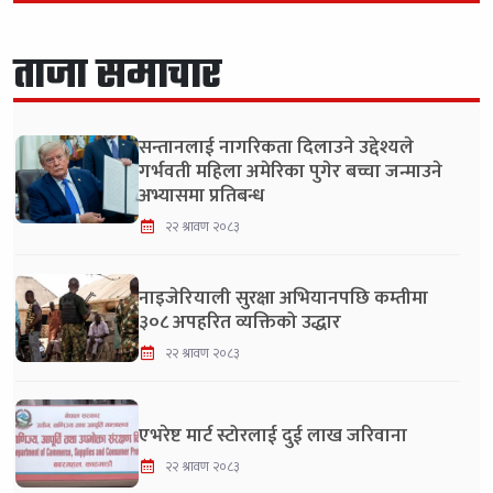
ताजा समाचार
सन्तानलाई नागरिकता दिलाउने उद्देश्यले
गर्भवती महिला अमेरिका पुगेर बच्चा जन्माउने
अभ्यासमा प्रतिबन्ध
२२ श्रावण २०८३
नाइजेरियाली सुरक्षा अभियानपछि कम्तीमा
३०८ अपहरित व्यक्तिको उद्धार
२२ श्रावण २०८३
एभरेष्ट मार्ट स्टोरलाई दुई लाख जरिवाना
२२ श्रावण २०८३