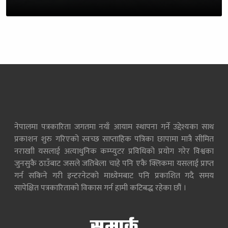
नेपालमा पत्रकारिता जगतमा नयाँ आयाम स्थापना गर्ने उद्देश्यका साथ
प्रकाशन शुरु गरिएको स्वच्छ साप्ताहिक पत्रिका छापामा मात्रै सीमित
नराखाी यसलाई अत्याधुनिक कम्प्युटर प्रविधिको प्रयोग गरेर विश्वका
जुनसुकै ठाउँबाट जसले जतिबेला चाहे पनि एकै क्लिकमा यसलाई प्राप्त
गर्न सकिने गरी इन्टरनेटको माध्येमबाट पनि प्रकाशित गदै समय
सापेक्षित पत्रकारिताको विकास गर्न हामी कटिबद्ध रहेका छौं ।