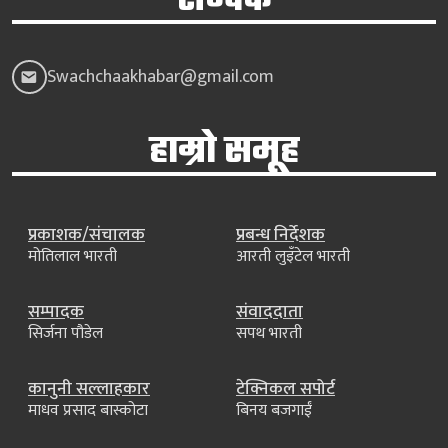
सम्पर्क
Swachchaakhabar@gmail.com
हाम्रो समूह
प्रकाशक/संचालक
प्रबन्ध निर्देशक
मोतिलाल भारती
आरती लुइँटेल भारती
सम्पादक
संवाददाता
सिर्जना पौडेल
सपथ भारती
कानुनी सल्लाहकार
टेक्निकल सपोर्ट
माधव प्रसाद बास्कोटा
बिनय बजगाईं