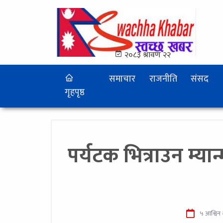
२०८३ श्रावण २२
समाचार
राजनीति
संसद
गृहपृष्ठ
पर्यटक भित्राउन म्य
५ आश्विन