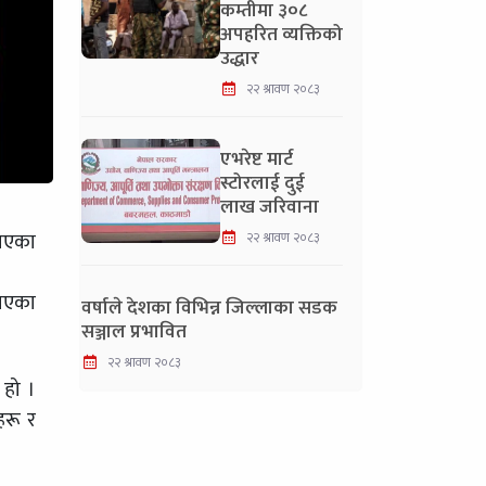
कम्तीमा ३०८
अपहरित व्यक्तिको
उद्धार
२२ श्रावण २०८३
एभरेष्ट मार्ट
स्टोरलाई दुई
लाख जरिवाना
 भएका
२२ श्रावण २०८३
नाएका
वर्षाले देशका विभिन्न जिल्लाका सडक
सञ्जाल प्रभावित
२२ श्रावण २०८३
 हो ।
हरू र