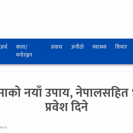
अर्थ
कला/
प्रवास
अनौठो
स्वास्थ्य
विचार
मनोरञ्जन
ान्माको नयाँ उपाय, नेपालसहि
प्रवेश दिने
 २०८०