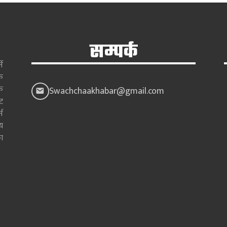
सम्पर्क
े
क
क
Swachchaakhabar@gmail.com
ाट
न
य
ा