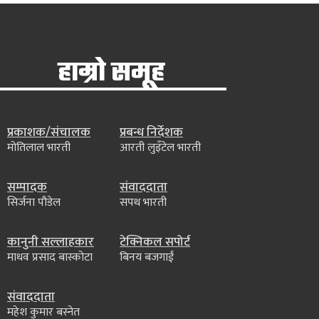
हाम्रो समूह
प्रकाशक/संचालक
प्रबन्ध निर्देशक
मोतिलाल भारती
आरती लुइँटेल भारती
सम्पादक
संवाददाता
सिर्जना पौडेल
सपथ भारती
कानुनी सल्लाहकार
टेक्निकल सपोर्ट
माधव प्रसाद बास्कोटा
बिनय बजगाईं
संवाददाता
महेश कुमार बस्नेत