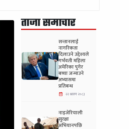
ताजा समाचार
सन्तानलाई
नागरिकता
दिलाउने उद्देश्यले
गर्भवती महिला
अमेरिका पुगेर
बच्चा जन्माउने
अभ्यासमा
प्रतिबन्ध
२२ श्रावण २०८३
नाइजेरियाली
सुरक्षा
अभियानपछि