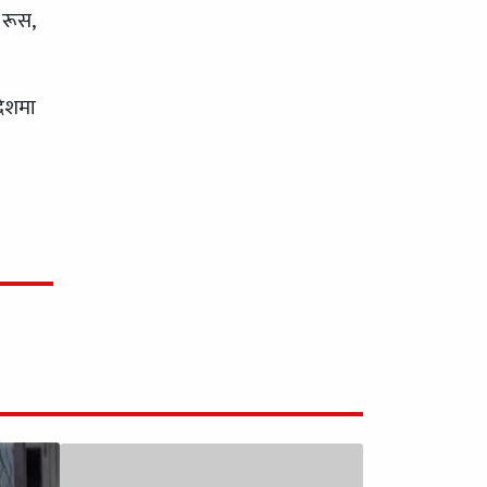
 रूस,
देशमा