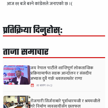
आज ११ बजे बस्ने कांग्रेसले जनाएको छ ।(
प्रतिक्रिया दिनुहोस्:
ताजा समाचार
जय नेपाल पार्टीले शान्तिपूर्ण लोकतान्त्रिक
प्रक्रियामार्फत सडक आन्दोलन र संसदीय
अभ्यास दुवै गर्छः धवलशमशेर राणा
२१ श्रावण २०८३
रोजगारी सिर्जनाबारे पूर्वाधारमन्त्री र श्रममन्त्रीले
गरे निर्माण व्यवसायीसँग छलफल