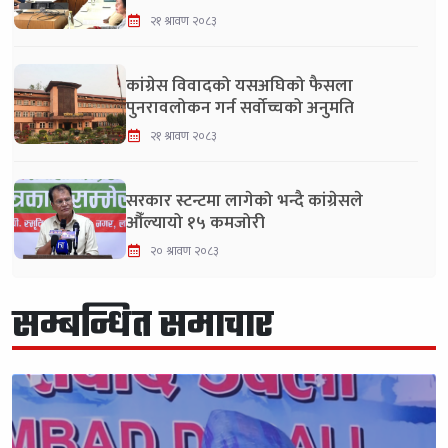
२१ श्रावण २०८३
कांग्रेस विवादको यसअघिको फैसला
पुनरावलोकन गर्न सर्वोच्चको अनुमति
२१ श्रावण २०८३
सरकार स्टन्टमा लागेको भन्दै कांग्रेसले
औँल्यायो १५ कमजोरी
२० श्रावण २०८३
सम्बन्धित समाचार