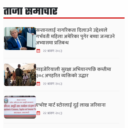
ताजा समाचार
सन्तानलाई नागरिकता दिलाउने उद्देश्यले
गर्भवती महिला अमेरिका पुगेर बच्चा जन्माउने
अभ्यासमा प्रतिबन्ध
२२ श्रावण २०८३
नाइजेरियाली सुरक्षा अभियानपछि कम्तीमा
३०८ अपहरित व्यक्तिको उद्धार
२२ श्रावण २०८३
एभरेष्ट मार्ट स्टोरलाई दुई लाख जरिवाना
२२ श्रावण २०८३