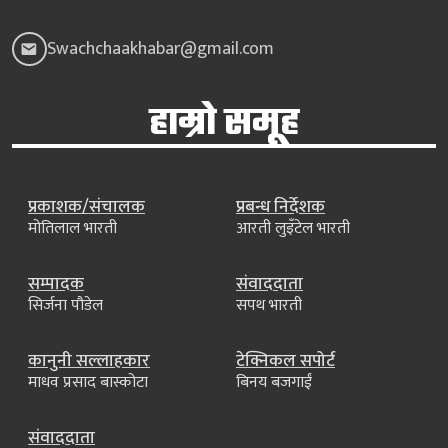
Swachchaakhabar@gmail.com
हाम्रो समूह
प्रकाशक/संचालक
प्रबन्ध निर्देशक
मोतिलाल भारती
आरती लुइँटेल भारती
सम्पादक
संवाददाता
सिर्जना पौडेल
सपथ भारती
कानुनी सल्लाहकार
टेक्निकल सपोर्ट
माधव प्रसाद बास्कोटा
बिनय बजगाईं
संवाददाता