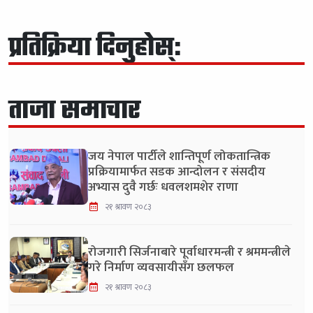
प्रतिक्रिया दिनुहोस्:
ताजा समाचार
जय नेपाल पार्टीले शान्तिपूर्ण लोकतान्त्रिक
प्रक्रियामार्फत सडक आन्दोलन र संसदीय
अभ्यास दुवै गर्छः धवलशमशेर राणा
२१ श्रावण २०८३
रोजगारी सिर्जनाबारे पूर्वाधारमन्त्री र श्रममन्त्रीले
गरे निर्माण व्यवसायीसँग छलफल
२१ श्रावण २०८३