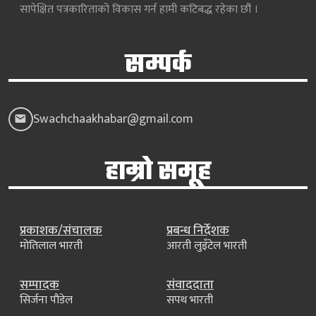
सापेक्षित पत्रकारिताको विकास गर्न हामी कटिबद्ध रहेका छौं ।
सम्पर्क
Swachchaakhabar@gmail.com
हाम्रो समूह
प्रकाशक/संचालक
प्रबन्ध निर्देशक
मोतिलाल भारती
आरती लुइँटेल भारती
सम्पादक
संवाददाता
सिर्जना पौडेल
सपथ भारती