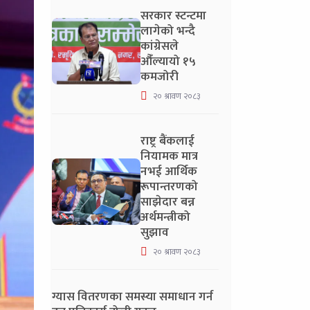
सरकार स्टन्टमा
लागेको भन्दै
कांग्रेसले
औँल्यायो १५
कमजोरी
२० श्रावण २०८३
राष्ट्र बैंकलाई
नियामक मात्र
नभई आर्थिक
रूपान्तरणको
साझेदार बन्न
अर्थमन्त्रीको
सुझाव
२० श्रावण २०८३
ग्यास वितरणका समस्या समाधान गर्न