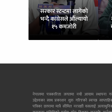
सरकार स्टन्टमा लागेको
भन्दै कांग्रेसले औँल्यायो
१५ कमजोरी
नेपालमा पत्रकारिता जगतमा नयाँ आयाम स्थापना गर्न
उद्देश्यका साथ प्रकाशन शुरु गरिएको स्वच्छ साप्ताहि
पत्रिका छापामा मात्रै सीमित नराखाी यसलाई अत्याधुनि