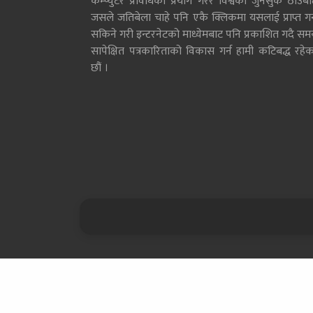
कम्प्युटर प्रविधिको प्रयोग गरेर विश्वका जुनसुकै ठाउँब
जसले जतिबेला चाहे पनि एकै क्लिकमा यसलाई प्राप्त गर्
सकिने गरी इन्टरनेटको माध्येमबाट पनि प्रकाशित गदै सम
सापेक्षित पत्रकारिताको विकास गर्न हामी कटिबद्ध रहेक
छौं ।