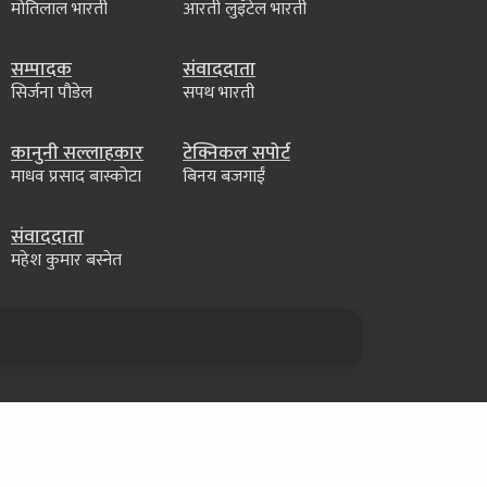
मोतिलाल भारती
आरती लुइँटेल भारती
सम्पादक
संवाददाता
सिर्जना पौडेल
सपथ भारती
कानुनी सल्लाहकार
टेक्निकल सपोर्ट
माधव प्रसाद बास्कोटा
बिनय बजगाईं
संवाददाता
महेश कुमार बस्नेत