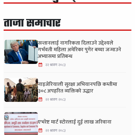
ताजा समाचार
सन्तानलाई नागरिकता दिलाउने उद्देश्यले
गर्भवती महिला अमेरिका पुगेर बच्चा जन्माउने
अभ्यासमा प्रतिबन्ध
२२ श्रावण २०८३
नाइजेरियाली सुरक्षा अभियानपछि कम्तीमा
३०८ अपहरित व्यक्तिको उद्धार
२२ श्रावण २०८३
एभरेष्ट मार्ट स्टोरलाई दुई लाख जरिवाना
२२ श्रावण २०८३