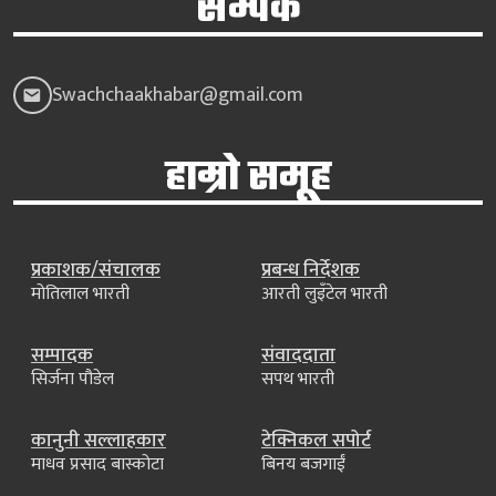
सम्पर्क
Swachchaakhabar@gmail.com
हाम्रो समूह
प्रकाशक/संचालक
प्रबन्ध निर्देशक
मोतिलाल भारती
आरती लुइँटेल भारती
सम्पादक
संवाददाता
सिर्जना पौडेल
सपथ भारती
कानुनी सल्लाहकार
टेक्निकल सपोर्ट
माधव प्रसाद बास्कोटा
बिनय बजगाईं