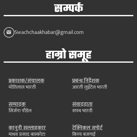
सम्पर्क
Swachchaakhabar@gmail.com
हाम्रो समूह
प्रकाशक/संचालक
प्रबन्ध निर्देशक
मोतिलाल भारती
आरती लुइँटेल भारती
सम्पादक
संवाददाता
सिर्जना पौडेल
सपथ भारती
कानुनी सल्लाहकार
टेक्निकल सपोर्ट
माधव प्रसाद बास्कोटा
बिनय बजगाईं