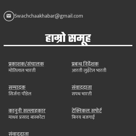
Swachchaakhabar@gmail.com
हाम्रो समूह
प्रकाशक/संचालक
प्रबन्ध निर्देशक
मोतिलाल भारती
आरती लुइँटेल भारती
सम्पादक
संवाददाता
सिर्जना पौडेल
सपथ भारती
कानुनी सल्लाहकार
टेक्निकल सपोर्ट
माधव प्रसाद बास्कोटा
बिनय बजगाईं
संवाददाता