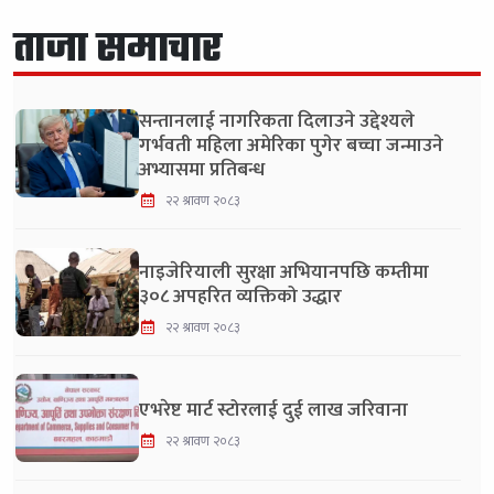
ताजा समाचार
सन्तानलाई नागरिकता दिलाउने उद्देश्यले
गर्भवती महिला अमेरिका पुगेर बच्चा जन्माउने
अभ्यासमा प्रतिबन्ध
२२ श्रावण २०८३
नाइजेरियाली सुरक्षा अभियानपछि कम्तीमा
३०८ अपहरित व्यक्तिको उद्धार
२२ श्रावण २०८३
एभरेष्ट मार्ट स्टोरलाई दुई लाख जरिवाना
२२ श्रावण २०८३