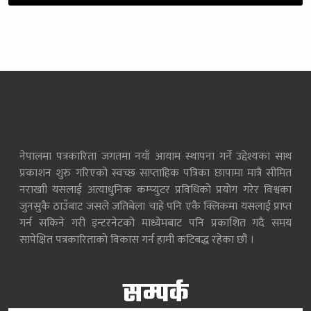
नेपालमा पत्रकारिता जगतमा नयाँ आयाम स्थापना गर्ने उद्देश्यका साथ
प्रकाशन शुरु गरिएको स्वच्छ साप्ताहिक पत्रिका छापामा मात्रै सीमित
नराखाी यसलाई अत्याधुनिक कम्प्युटर प्रविधिको प्रयोग गरेर विश्वका
जुनसुकै ठाउँबाट जसले जतिबेला चाहे पनि एकै क्लिकमा यसलाई प्राप्त
गर्न सकिने गरी इन्टरनेटको माध्येमबाट पनि प्रकाशित गदै समय
सापेक्षित पत्रकारिताको विकास गर्न हामी कटिबद्ध रहेका छौं ।
सम्पर्क