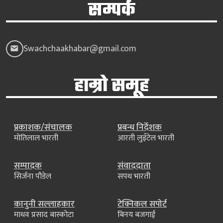
सम्पर्क
Swachchaakhabar@gmail.com
हाम्रो समूह
प्रकाशक/संचालक
प्रबन्ध निर्देशक
मोतिलाल भारती
आरती लुइँटेल भारती
सम्पादक
संवाददाता
सिर्जना पौडेल
सपथ भारती
कानुनी सल्लाहकार
टेक्निकल सपोर्ट
माधव प्रसाद बास्कोटा
बिनय बजगाईं