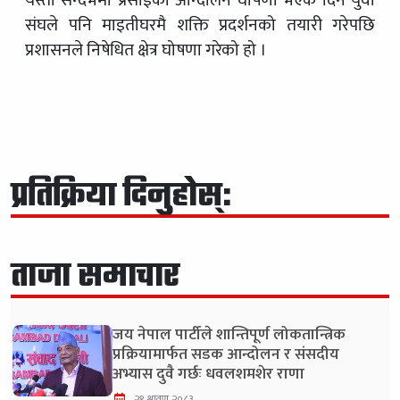
यस्तो सन्दर्भमा प्रसाईंको आन्दोलन घोषणा भएकै दिन युवा
संघले पनि माइतीघरमै शक्ति प्रदर्शनको तयारी गरेपछि
प्रशासनले निषेधित क्षेत्र घोषणा गरेको हो ।
प्रतिक्रिया दिनुहोस्:
ताजा समाचार
जय नेपाल पार्टीले शान्तिपूर्ण लोकतान्त्रिक
प्रक्रियामार्फत सडक आन्दोलन र संसदीय
अभ्यास दुवै गर्छः धवलशमशेर राणा
२१ श्रावण २०८३