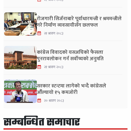
रोजगारी सिर्जनाबारे पूर्वाधारमन्त्री र श्रममन्त्रीले
गरे निर्माण व्यवसायीसँग छलफल
२१ श्रावण २०८३
कांग्रेस विवादको यसअघिको फैसला
पुनरावलोकन गर्न सर्वोच्चको अनुमति
२१ श्रावण २०८३
सरकार स्टन्टमा लागेको भन्दै कांग्रेसले
औँल्यायो १५ कमजोरी
२० श्रावण २०८३
सम्बन्धित समाचार