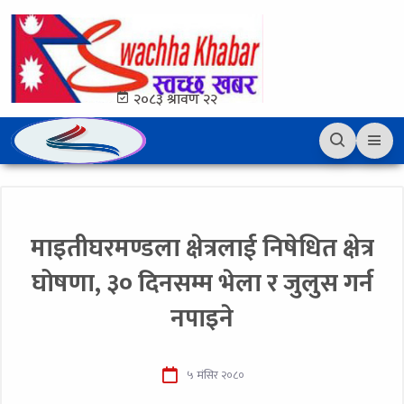
२०८३ श्रावण २२
माइतीघरमण्डला क्षेत्रलाई निषेधित क्षेत्र
घोषणा, ३० दिनसम्म भेला र जुलुस गर्न
नपाइने
५ मंसिर २०८०