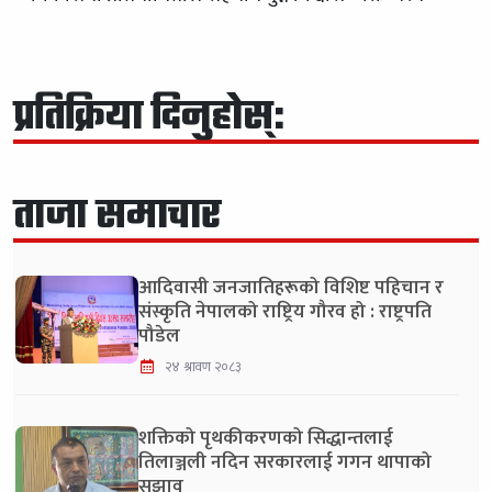
प्रतिक्रिया दिनुहोस्:
ताजा समाचार
आदिवासी जनजातिहरूको विशिष्ट पहिचान र
संस्कृति नेपालको राष्ट्रिय गौरव हो : राष्ट्रपति
पौडेल
२४ श्रावण २०८३
शक्तिको पृथकीकरणको सिद्धान्तलाई
तिलाञ्जली नदिन सरकारलाई गगन थापाको
सुझाव