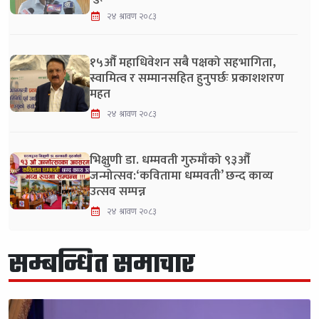
२४ श्रावण २०८३
१५औँ महाधिवेशन सबै पक्षको सहभागिता,
स्वामित्व र सम्मानसहित हुनुपर्छः प्रकाशशरण
महत
२४ श्रावण २०८३
भिक्षुणी डा. धम्मवती गुरुमाँको ९३औँ
जन्मोत्सव:‘कवितामा धम्मवती’ छन्द काव्य
उत्सव सम्पन्न
२४ श्रावण २०८३
सम्बन्धित समाचार