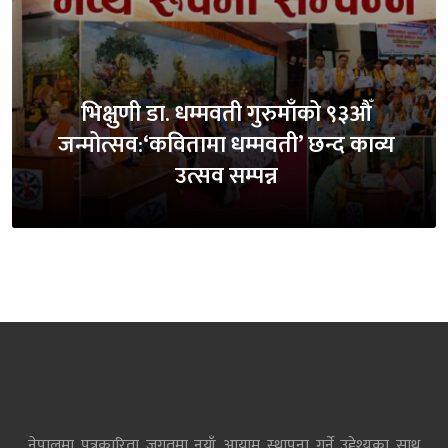
भिक्षुणी डा. धम्मवती गुरुमाँको ९३औँ
जन्मोत्सव:‘कवितामा धम्मवती’ छन्द काव्य
उत्सव सम्पन्न
नेपालमा पत्रकारिता जगतमा नयाँ आयाम स्थापना गर्ने उद्देश्यका साथ