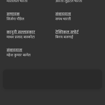
मोतिलाल भारती
आरती लुइँटेल भारती
सम्पादक
संवाददाता
सिर्जना पौडेल
सपथ भारती
कानुनी सल्लाहकार
टेक्निकल सपोर्ट
माधव प्रसाद बास्कोटा
बिनय बजगाईं
संवाददाता
महेश कुमार बस्नेत