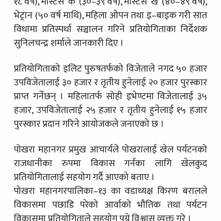
१८ वर्ष), मास्टर्स ‘क’ (३०–३९ वर्ष), मास्टर्स ‘ख’ (४०–४९ वर्ष),
भेट्रान (५० वर्ष माथि), महिला ओपन तथा इ–बाइक गरी सात
विधामा प्रतिस्पर्धा सञ्चालन गरिने प्रतियोगिताका निर्देशक
सुनिलचन्द्र शर्माले जानकारी दिए ।
प्रतियोगिताको इलिट पुरुषतर्फको विजेताले नगद ५० हजार
उपविजेतालाई ३० हजार र तृतीय हुनेलाई २० हजार पुरस्कार
प्राप्त गर्नेछन् । महिलातर्फ सोही इभेण्टमा विजेतालाई ३५
हजार, उपविजेतालाई २५ हजार र तृतीय हुनेलाई १५ हजार
पुरस्कार प्रदान गरिने आयोजकले जनाएको छ ।
पोखरा महानगर प्रमुख आचार्यले पोखरालाई खेल पर्यटनको
राजधानीका रुपमा विकास गर्नका लागि खेलकुद
प्रतियोगितालाई सहयोग गर्दै आएको बताए ।
पोखरा महानगरपालिका–१३ का वडाध्यक्ष किरण बरालले
विकासमा पछाडि परेको आर्वाको भौतिक तथा पर्यटन
विकासमा प्रतियोगिताले सहयोग पुग्ने विश्वास व्यक्त गरे ।