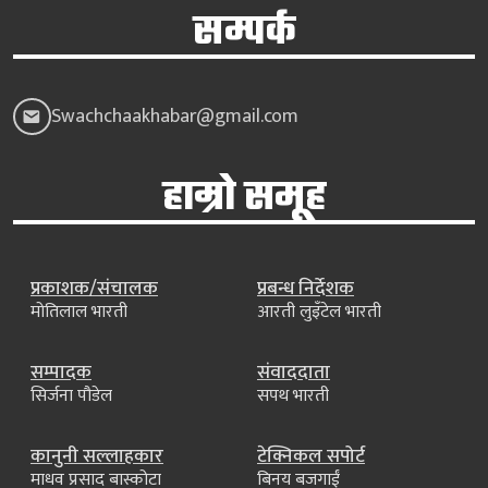
सम्पर्क
Swachchaakhabar@gmail.com
हाम्रो समूह
प्रकाशक/संचालक
प्रबन्ध निर्देशक
मोतिलाल भारती
आरती लुइँटेल भारती
सम्पादक
संवाददाता
सिर्जना पौडेल
सपथ भारती
कानुनी सल्लाहकार
टेक्निकल सपोर्ट
माधव प्रसाद बास्कोटा
बिनय बजगाईं