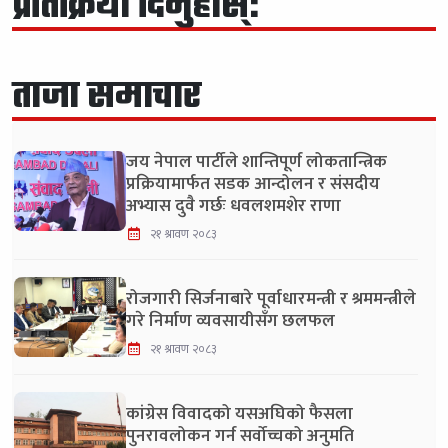
प्रतिक्रिया दिनुहोस्:
ताजा समाचार
जय नेपाल पार्टीले शान्तिपूर्ण लोकतान्त्रिक
प्रक्रियामार्फत सडक आन्दोलन र संसदीय
अभ्यास दुवै गर्छः धवलशमशेर राणा
२१ श्रावण २०८३
रोजगारी सिर्जनाबारे पूर्वाधारमन्त्री र श्रममन्त्रीले
गरे निर्माण व्यवसायीसँग छलफल
२१ श्रावण २०८३
कांग्रेस विवादको यसअघिको फैसला
पुनरावलोकन गर्न सर्वोच्चको अनुमति