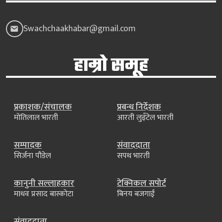
Swachchaakhabar@gmail.com
हाम्रो समूह
प्रकाशक/संचालक
प्रबन्ध निर्देशक
मोतिलाल भारती
आरती लुइँटेल भारती
सम्पादक
संवाददाता
सिर्जना पौडेल
सपथ भारती
कानुनी सल्लाहकार
टेक्निकल सपोर्ट
माधव प्रसाद बास्कोटा
बिनय बजगाईं
संवाददाता