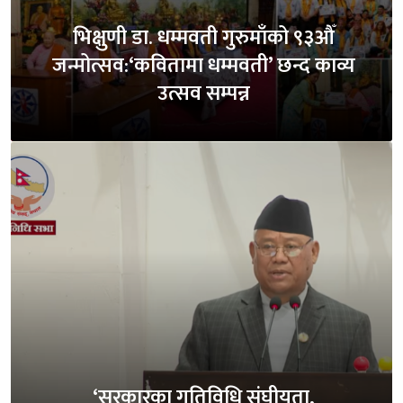
भिक्षुणी डा. धम्मवती गुरुमाँको ९३औँ
जन्मोत्सव:‘कवितामा धम्मवती’ छन्द काव्य
उत्सव सम्पन्न
‘सरकारका गतिविधि संघीयता,