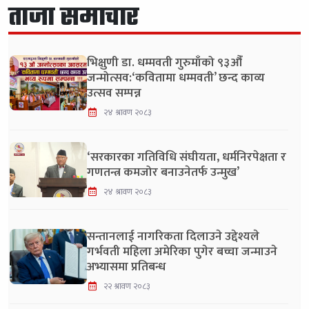
ताजा समाचार
भिक्षुणी डा. धम्मवती गुरुमाँको ९३औँ
जन्मोत्सव:‘कवितामा धम्मवती’ छन्द काव्य
उत्सव सम्पन्न
२४ श्रावण २०८३
‘सरकारका गतिविधि संघीयता, धर्मनिरपेक्षता र
गणतन्त्र कमजोर बनाउनेतर्फ उन्मुख’
२४ श्रावण २०८३
सन्तानलाई नागरिकता दिलाउने उद्देश्यले
गर्भवती महिला अमेरिका पुगेर बच्चा जन्माउने
अभ्यासमा प्रतिबन्ध
२२ श्रावण २०८३