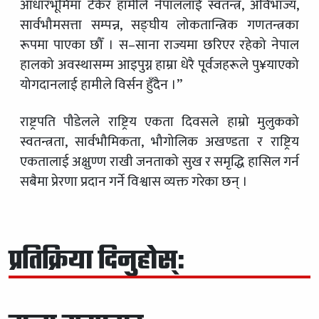
आधारभूमिमा टेकेर हामीले नेपाललाई स्वतन्त्र, अविभाज्य,
सार्वभौमसत्ता सम्पन्न, सङ्घीय लोकतान्त्रिक गणतन्त्रका
रूपमा पाएका छौँ । स–साना राज्यमा छरिएर रहेको नेपाल
हालको अवस्थासम्म आइपुग्न हाम्रा धेरै पूर्वजहरूले पु¥याएको
योगदानलाई हामीले विर्सन हुँदैन ।”
राष्ट्रपति पौडेलले राष्ट्रिय एकता दिवसले हाम्रो मुलुकको
स्वतन्त्रता, सार्वभौमिकता, भौगोलिक अखण्डता र राष्ट्रिय
एकतालाई अक्षुण्ण राखी जनताको सुख र समृद्धि हासिल गर्न
सबैमा प्रेरणा प्रदान गर्ने विश्वास व्यक्त गरेका छन् ।
प्रतिक्रिया दिनुहोस्: