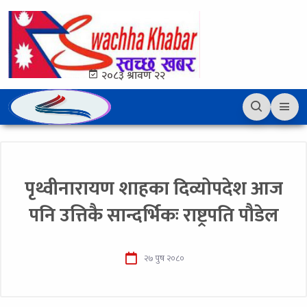
२०८३ श्रावण २२
पृथ्वीनारायण शाहका दिव्योपदेश आज
पनि उत्तिकै सान्दर्भिकः राष्ट्रपति पौडेल
२७ पुष २०८०