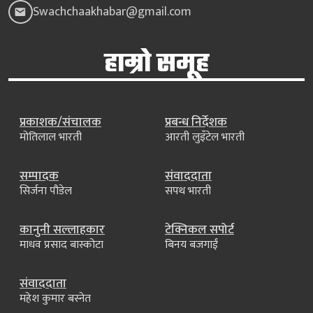
Swachchaakhabar@gmail.com
हाम्रो समूह
प्रकाशक/संचालक
प्रबन्ध निर्देशक
मोतिलाल भारती
आरती लुइँटेल भारती
सम्पादक
संवाददाता
सिर्जना पौडेल
सपथ भारती
कानुनी सल्लाहकार
टेक्निकल सपोर्ट
माधव प्रसाद बास्कोटा
बिनय बजगाईं
संवाददाता
महेश कुमार बस्नेत