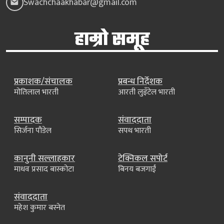
Swachchaakhabar@gmail.com
हाम्रो समूह
प्रकाशक/संचालक
प्रबन्ध निर्देशक
मोतिलाल भारती
आरती लुइँटेल भारती
सम्पादक
संवाददाता
सिर्जना पौडेल
सपथ भारती
कानुनी सल्लाहकार
टेक्निकल सपोर्ट
माधव प्रसाद बास्कोटा
बिनय बजगाईं
संवाददाता
महेश कुमार बस्नेत