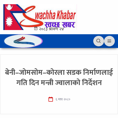
२०८३ श्रावण २४
बेनी–जोमसोम–कोरला सडक निर्माणलाई
गति दिन मन्त्री ज्वालाको निर्देशन
६ माघ २०८०