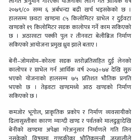
लागत अनुुमान गरिएको योजनाका लागि गत आर्थिक वर्ष
२०७९/८० सम्म ६ अर्बभन्दा बढी खर्च भइसकेको छ ।
हालसम्म छवटा खण्डमा ८५ किलोमिटर ग्राभेल र दुुईवटा
खण्डको १९ किलोमिटर सडक कालोपत्र गर्ने काम सकिएको
छ । अठारवटा पक्की पुल र तीनवटा बेलीब्रिज निर्माण
सकिएको आयोजना प्रमुख ध्रुव झाले बताए ।
बेनी–जोमसोम–कोरला सडक स्तरोन्नतिसहित दुुई लेनको
कालोपत्र र ग्राभेल गर्न आर्थिक वर्ष २०७३÷७४ देखि सुुरु
भएको योजनाको हालसम्म ७५ प्रतिशत भौतिक प्रगति
भएको छ । तेह्रवटा खण्डमध्ये आठ खण्डको निर्माण
सकिएको छ ।
कमजोर भूगोल, प्राकृतिक प्रकोप र निर्माण व्यवसायीको
ढिलासुस्तीका कारण म्याग्दी खण्ड र पर्वतको मालढुङ्गादेखि
बेनीको खण्डमा अपेक्षा गरेअनुसार निर्माणले गति लिन
नसकेको विषयमा गण्डकीका भौतिकमन्त्री जुग्जालीले