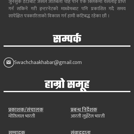
जुनसुकै ठाउँबाट जसले जतिबेला चाहे पनि एकै क्लिकमा यसलाई प्राप्त
गर्न सकिने गरी इन्टरनेटको माध्येमबाट पनि प्रकाशित गदै समय
सापेक्षित पत्रकारिताको विकास गर्न हामी कटिबद्ध रहेका छौं ।
सम्पर्क
Swachchaakhabar@gmail.com
हाम्रो समूह
प्रकाशक/संचालक
प्रबन्ध निर्देशक
मोतिलाल भारती
आरती लुइँटेल भारती
सम्पादक
संवाददाता