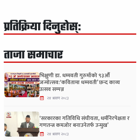
प्रतिक्रिया दिनुहोस्:
ताजा समाचार
भिक्षुणी डा. धम्मवती गुरुमाँको ९३औँ
जन्मोत्सव:‘कवितामा धम्मवती’ छन्द काव्य
उत्सव सम्पन्न
२४ श्रावण २०८३
‘सरकारका गतिविधि संघीयता, धर्मनिरपेक्षता र
गणतन्त्र कमजोर बनाउनेतर्फ उन्मुख’
२४ श्रावण २०८३