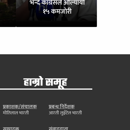
भन्दै कांग्रेसले औँल्यायो
१५ कमजोरी
हाम्रो समूह
प्रकाशक/संचालक
प्रबन्ध निर्देशक
मोतिलाल भारती
आरती लुइँटेल भारती
सम्पादक
संवाददाता