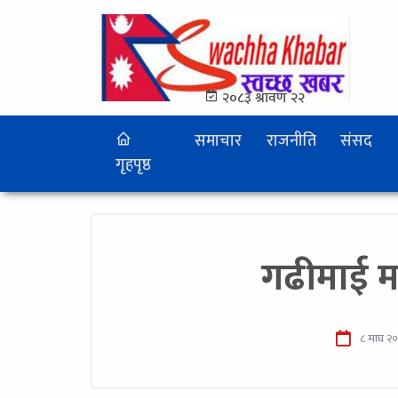
२०८३ श्रावण २२
समाचार
राजनीति
संसद
गृहपृष्ठ
गढीमाई म
८ माघ २