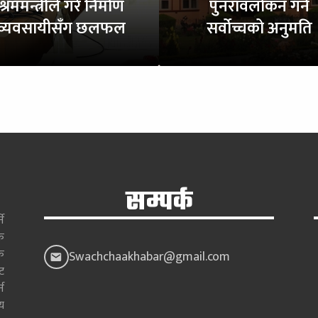
श्रममन्त्रीले गरे निर्माण
पुनरावलोकन गर्न
व्यवसायीसँग छलफल
सर्वोच्चको अनुमति
सम्पर्क
े
क
क
Swachchaakhabar@gmail.com
ाट
न
य