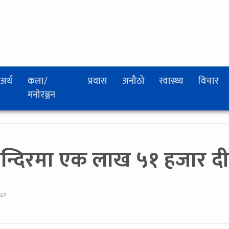
अर्थ
कला/
प्रवास
अनौठो
स्वास्थ्य
विचार
मनोरञ्जन
न्दिरमा एक लाख ५१ हजार दीप
०८०