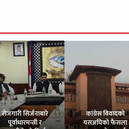
रोजगारी सिर्जनाबारे
कांग्रेस विवादको
पूर्वाधारमन्त्री र
यसअघिको फैसला