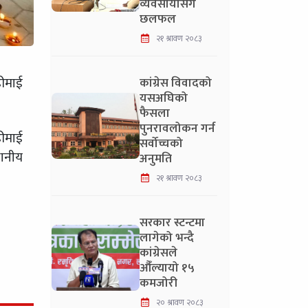
व्यवसायीसँग
छलफल
२१ श्रावण २०८३
ढीमाई
कांग्रेस विवादको
यसअघिको
फैसला
पुनरावलोकन गर्न
ढीमाई
सर्वोच्चको
थानीय
अनुमति
२१ श्रावण २०८३
सरकार स्टन्टमा
लागेको भन्दै
कांग्रेसले
औँल्यायो १५
कमजोरी
२० श्रावण २०८३