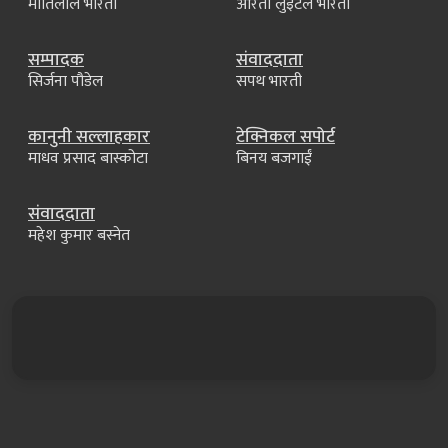
मोतिलाल भारती
आरती लुइँटेल भारती
सम्पादक
संवाददाता
सिर्जना पौडेल
सपथ भारती
कानुनी सल्लाहकार
टेक्निकल सपोर्ट
माधव प्रसाद बास्कोटा
बिनय बजगाईं
संवाददाता
महेश कुमार बस्नेत