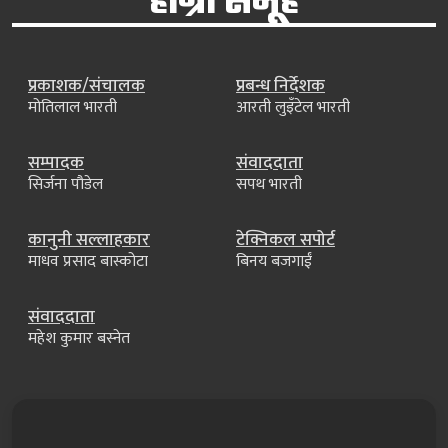
हाम्रो समूह
प्रकाशक/संचालक
प्रबन्ध निर्देशक
मोतिलाल भारती
आरती लुइँटेल भारती
सम्पादक
संवाददाता
सिर्जना पौडेल
सपथ भारती
कानुनी सल्लाहकार
टेक्निकल सपोर्ट
माधव प्रसाद बास्कोटा
बिनय बजगाईं
संवाददाता
महेश कुमार बस्नेत