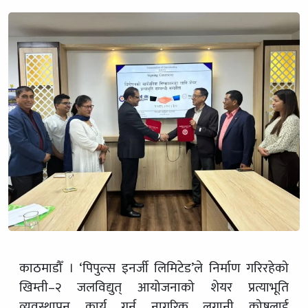
काठमाडौँ । ‘पिपुल्स इनर्जी लिमिटेड’ले निर्माण गरिरहेको
खिम्ती–२ जलविद्युत् आयोजनाको शेयर प्रत्याभूति
व्यवस्थापन कार्य गर्न नागरिक लगानी कोषलाई