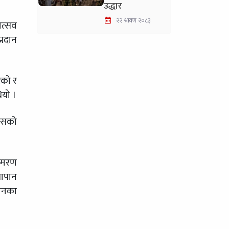
उद्धार
२२ श्रावण २०८३
ोत्सव
्रदान
ेको र
ियो ।
्यसको
स्मरण
जापान
डानका