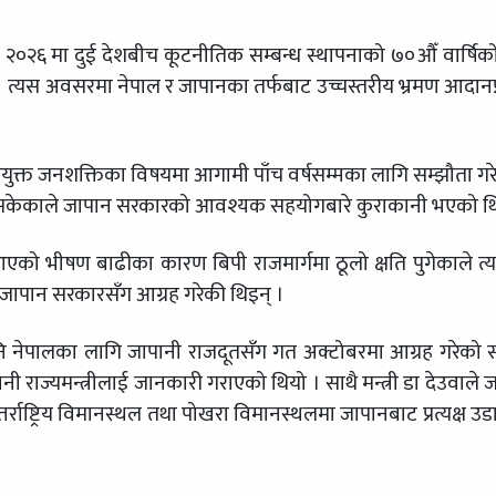
् २०२६ मा दुई देशबीच कूटनीतिक सम्बन्ध स्थापनाको ७०औँ वार्षिक
त्यस अवसरमा नेपाल र जापानका तर्फबाट उच्चस्तरीय भ्रमण आदानप
पयुक्त जनशक्तिका विषयमा आगामी पाँच वर्षसम्मका लागि सम्झौता गर
रिसकेकाले जापान सरकारको आवश्यक सहयोगबारे कुराकानी भएको थ
रमा आएको भीषण बाढीका कारण बिपी राजमार्गमा ठूलो क्षति पुगेकाले त
 जापान सरकारसँग आग्रह गरेकी थिइन् ।
े पनि नेपालका लागि जापानी राजदूतसँग गत अक्टोबरमा आग्रह गरेको 
नी राज्यमन्त्रीलाई जानकारी गराएको थियो । साथै मन्त्री डा देउवाले 
्राष्ट्रिय विमानस्थल तथा पोखरा विमानस्थलमा जापानबाट प्रत्यक्ष उ