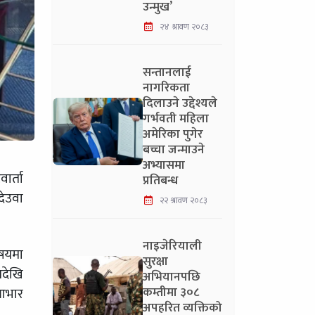
उन्मुख’
२४ श्रावण २०८३
सन्तानलाई
नागरिकता
दिलाउने उद्देश्यले
गर्भवती महिला
अमेरिका पुगेर
बच्चा जन्माउने
अभ्यासमा
ार्ता
प्रतिबन्ध
देउवा
२२ श्रावण २०८३
नाइजेरियाली
िषयमा
सुरक्षा
यदेखि
अभियानपछि
कम्तीमा ३०८
 आभार
अपहरित व्यक्तिको