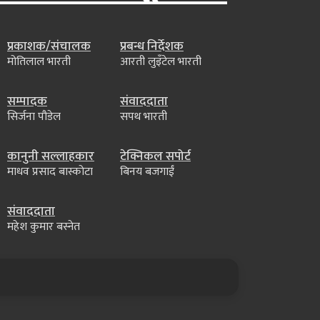
प्रकाशक/संचालक
प्रबन्ध निर्देशक
मोतिलाल भारती
आरती लुइँटेल भारती
सम्पादक
संवाददाता
सिर्जना पौडेल
सपथ भारती
कानुनी सल्लाहकार
टेक्निकल सपोर्ट
माधव प्रसाद बास्कोटा
बिनय बजगाईं
संवाददाता
महेश कुमार बस्नेत