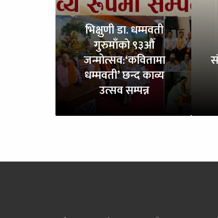
भिक्षुणी डा. धम्मवती
गुरुमाँको ९३औँ
जन्मोत्सव:‘कवितामा
स
धम्मवती’ छन्द काव्य
उत्सव सम्पन्न