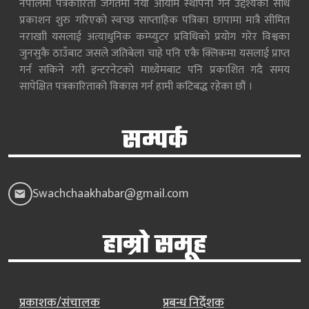
नेपालमा पत्रकारिता जगतमा नयाँ आयाम स्थापना गर्ने उद्देश्यका साथ
प्रकाशन शुरु गरिएको स्वच्छ साप्ताहिक पत्रिका छापामा मात्रै सीमित
नराखाी यसलाई अत्याधुनिक कम्प्युटर प्रविधिको प्रयोग गरेर विश्वका
जुनसुकै ठाउँबाट जसले जतिबेला चाहे पनि एकै क्लिकमा यसलाई प्राप्त
गर्न सकिने गरी इन्टरनेटको माध्येमबाट पनि प्रकाशित गदै समय
सापेक्षित पत्रकारिताको विकास गर्न हामी कटिबद्ध रहेका छौं ।
सम्पर्क
Swachchaakhabar@gmail.com
हाम्रो समूह
प्रकाशक/संचालक
प्रबन्ध निर्देशक