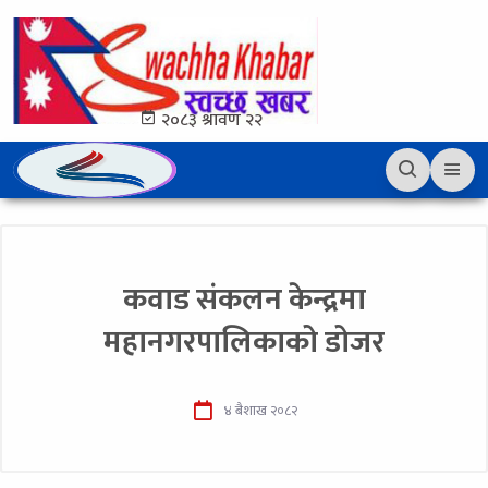
२०८३ श्रावण २२
कवाड संकलन केन्द्रमा
महानगरपालिकाको डोजर
४ बैशाख २०८२