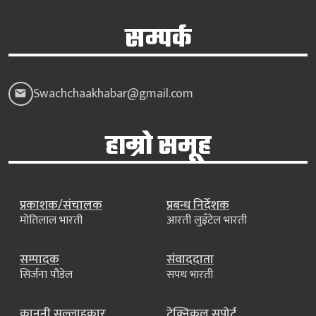
सम्पर्क
Swachchaakhabar@gmail.com
हाम्रो समूह
प्रकाशक/संचालक
प्रबन्ध निर्देशक
मोतिलाल भारती
आरती लुइँटेल भारती
सम्पादक
संवाददाता
सिर्जना पौडेल
सपथ भारती
कानुनी सल्लाहकार
टेक्निकल सपोर्ट