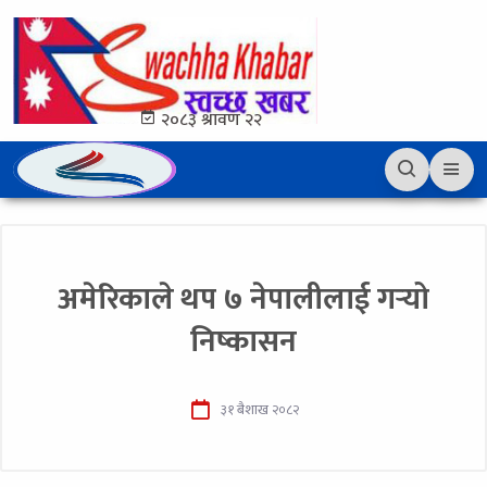
२०८३ श्रावण २२
अमेरिकाले थप ७ नेपालीलाई गर्‍यो
निष्कासन
३१ बैशाख २०८२