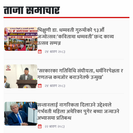
ताजा समाचार
भिक्षुणी डा. धम्मवती गुरुमाँको ९३औँ
जन्मोत्सव:‘कवितामा धम्मवती’ छन्द काव्य
उत्सव सम्पन्न
२४ श्रावण २०८३
‘सरकारका गतिविधि संघीयता, धर्मनिरपेक्षता र
गणतन्त्र कमजोर बनाउनेतर्फ उन्मुख’
२४ श्रावण २०८३
सन्तानलाई नागरिकता दिलाउने उद्देश्यले
गर्भवती महिला अमेरिका पुगेर बच्चा जन्माउने
अभ्यासमा प्रतिबन्ध
२२ श्रावण २०८३