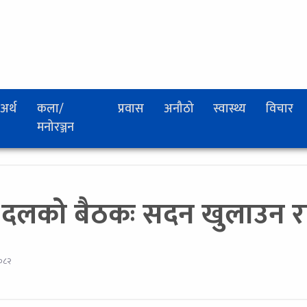
अर्थ
कला/
प्रवास
अनौठो
स्वास्थ्य
विचार
मनोरञ्जन
ी दलको बैठकः सदन खुलाउन रा
२०८२