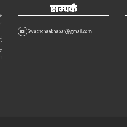
सम्पर्क
े
क
क
Swachchaakhabar@gmail.com
ाट
न
य
ा