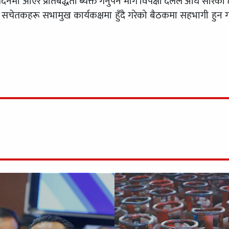
दनमा आएर प्रतिबद्धता ब्यक्त गर्नुपर्ने माग विपक्षी दलले अघि सारेका 
रमुख सचेतकहरू सभामुख कार्यकक्षमा हुँदै गरेको बैठकमा सहभागी हुन