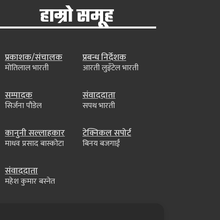
हाम्रो समूह
प्रकाशक/संचालक
प्रबन्ध निर्देशक
मोतिलाल भारती
आरती लुइँटेल भारती
सम्पादक
संवाददाता
सिर्जना पौडेल
सपथ भारती
कानुनी सल्लाहकार
टेक्निकल सपोर्ट
माधव प्रसाद बास्कोटा
बिनय बजगाईं
संवाददाता
महेश कुमार बस्नेत