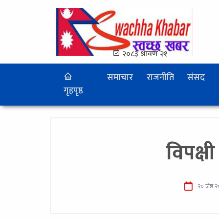
२०८३ श्रावण २१
समाचार
राजनीति
संसद
गृहपृष्ठ
विपक्ष
२० जेष्ठ 