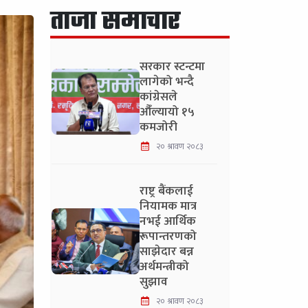
ताजा समाचार
सरकार स्टन्टमा
लागेको भन्दै
कांग्रेसले
औँल्यायो १५
कमजोरी
२० श्रावण २०८३
राष्ट्र बैंकलाई
नियामक मात्र
नभई आर्थिक
रूपान्तरणको
साझेदार बन्न
अर्थमन्त्रीको
सुझाव
२० श्रावण २०८३