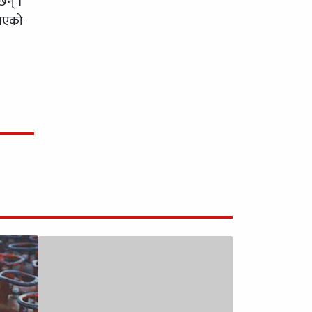
छन् ।
 गएको