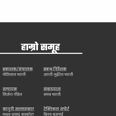
हाम्रो समूह
प्रकाशक/संचालक
प्रबन्ध निर्देशक
मोतिलाल भारती
आरती लुइँटेल भारती
सम्पादक
संवाददाता
सिर्जना पौडेल
सपथ भारती
कानुनी सल्लाहकार
टेक्निकल सपोर्ट
माधव प्रसाद बास्कोटा
बिनय बजगाईं