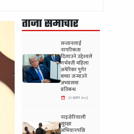
ताजा समाचार
सन्तानलाई
नागरिकता
दिलाउने उद्देश्यले
गर्भवती महिला
अमेरिका पुगेर
बच्चा जन्माउने
अभ्यासमा
प्रतिबन्ध
२२ श्रावण २०८३
नाइजेरियाली
सुरक्षा
अभियानपछि