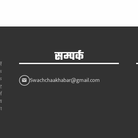
सम्पर्क
े
क
क
Swachchaakhabar@gmail.com
ाट
न
य
ा