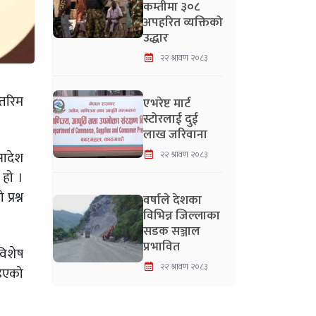
कम्तीमा ३०८
अपहरित व्यक्तिको
उद्धार
२२ श्रावण २०८३
्तरिम
एभरेष्ट मार्ट
स्टोरलाई दुई
लाख जरिवाना
 आदेश
२२ श्रावण २०८३
 हो ।
्रश्न
वर्षाले देशका
विभिन्न जिल्लाका
सडक सञ्जाल
प्रभावित
विशेष
२२ श्रावण २०८३
िइएको