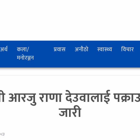
अर्थ
कला/
प्रवास
अनौठो
स्वास्थ्य
विचार
मनोरञ्जन
्नी आरजु राणा देउवालाई पक्र
जारी
२०८३