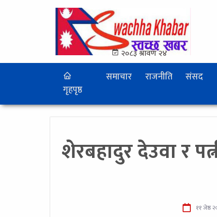
२०८३ श्रावण २४
समाचार
राजनीति
संसद
गृहपृष्ठ
शेरबहादुर देउवा र पत
११ जेष्ठ 