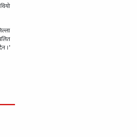
 थियो
िल्ला
रचलित
ैन ।’