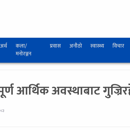
अर्थ
कला/
प्रवास
अनौठो
स्वास्थ्य
विचार
मनोरञ्जन
्ण आर्थिक अवस्थाबाट गुज्रिरहेक
२०८३