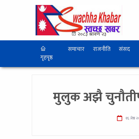
२०८३ श्रावण २३
समाचार
राजनीति
संसद
गृहपृष्ठ
मुलुक अझै चुनौतीपूर
१६ जेष्ठ 