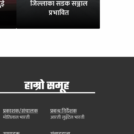
ुई
जिल्लाका सडक सञ्जाल
प्रभावित
हाम्रो समूह
प्रकाशक/संचालक
प्रबन्ध निर्देशक
मोतिलाल भारती
आरती लुइँटेल भारती
सम्पादक
संवाददाता