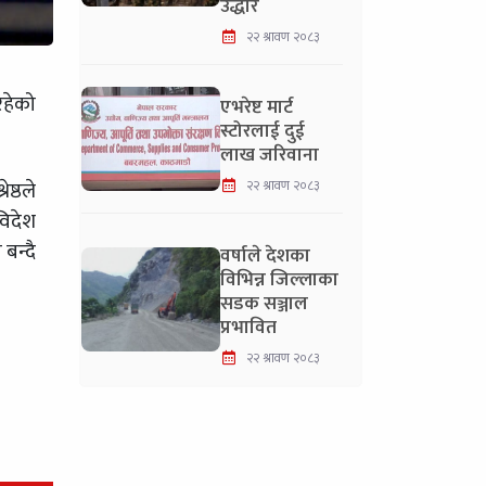
उद्धार
२२ श्रावण २०८३
रहेको
एभरेष्ट मार्ट
स्टोरलाई दुई
लाख जरिवाना
ष्ठले
२२ श्रावण २०८३
विदेश
बन्दै
वर्षाले देशका
विभिन्न जिल्लाका
सडक सञ्जाल
प्रभावित
२२ श्रावण २०८३