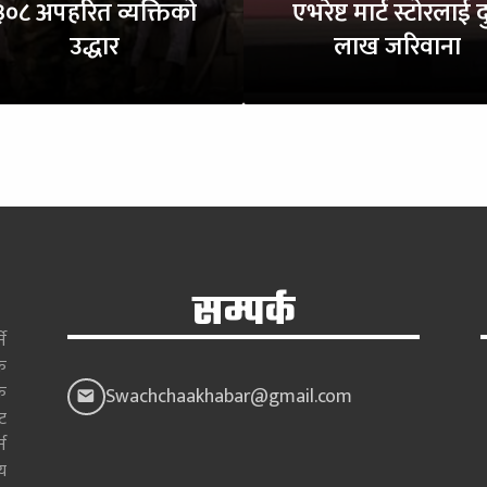
३०८ अपहरित व्यक्तिको
एभरेष्ट मार्ट स्टोरलाई द
उद्धार
लाख जरिवाना
सम्पर्क
े
क
क
Swachchaakhabar@gmail.com
ाट
न
य