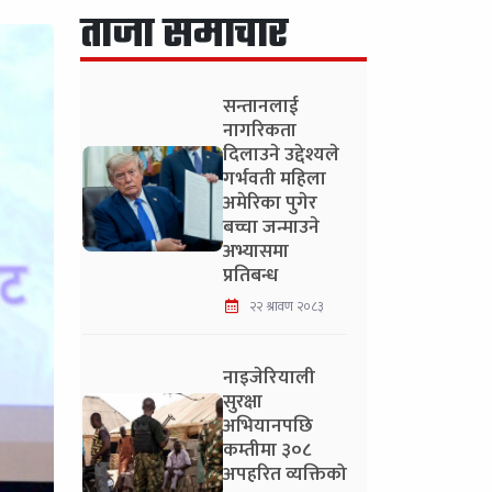
ताजा समाचार
सन्तानलाई
नागरिकता
दिलाउने उद्देश्यले
गर्भवती महिला
अमेरिका पुगेर
बच्चा जन्माउने
अभ्यासमा
प्रतिबन्ध
२२ श्रावण २०८३
नाइजेरियाली
सुरक्षा
अभियानपछि
कम्तीमा ३०८
अपहरित व्यक्तिको