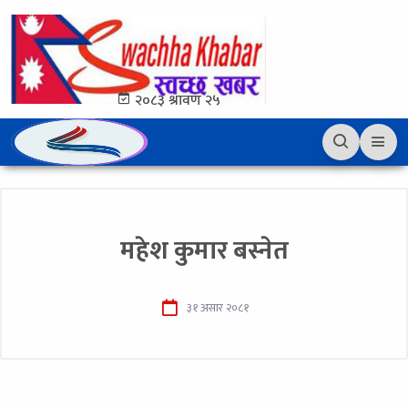
२०८३ श्रावण २५
महेश कुमार बस्नेत
३१ असार २०८१