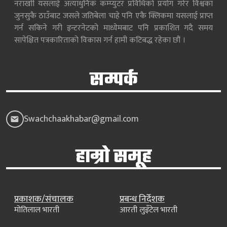
नराखाी यसलाई अत्याधुनिक कम्प्युटर प्रविधिको प्रयोग गरेर विश्वका
जुनसुकै ठाउँबाट जसले जतिबेला चाहे पनि एकै क्लिकमा यसलाई प्राप्त
गर्न सकिने गरी इन्टरनेटको माध्येमबाट पनि प्रकाशित गदै समय
सापेक्षित पत्रकारिताको विकास गर्न हामी कटिबद्ध रहेका छौं ।
सम्पर्क
Swachchaakhabar@gmail.com
हाम्रो समूह
प्रकाशक/संचालक
प्रबन्ध निर्देशक
मोतिलाल भारती
आरती लुइँटेल भारती