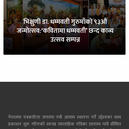
भिक्षुणी डा. धम्मवती गुरुमाँको ९३औँ
जन्मोत्सव:‘कवितामा धम्मवती’ छन्द काव्य
उत्सव सम्पन्न
नेपालमा पत्रकारिता जगतमा नयाँ आयाम स्थापना गर्ने उद्देश्यका साथ
प्रकाशन शुरु गरिएको स्वच्छ साप्ताहिक पत्रिका छापामा मात्रै सीमित