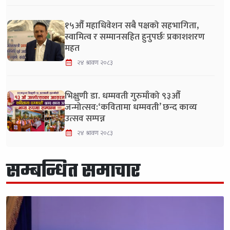
१५औँ महाधिवेशन सबै पक्षको सहभागिता,
स्वामित्व र सम्मानसहित हुनुपर्छः प्रकाशशरण
महत
२४ श्रावण २०८३
भिक्षुणी डा. धम्मवती गुरुमाँको ९३औँ
जन्मोत्सव:‘कवितामा धम्मवती’ छन्द काव्य
उत्सव सम्पन्न
२४ श्रावण २०८३
सम्बन्धित समाचार