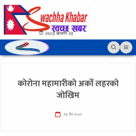
२०८३ श्रावण २३
कोरोना महामारीको अर्को लहरको
जोखिम
२४ चैत्र २०७९