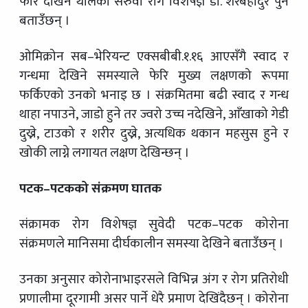
फेरि देखिन थालेको सरुवा रोग विशेषज्ञ डा. शेरबहादुर पुन
बताउँछन् ।
ओमिक्रोन सब–भेरियन्ट एक्सबीबी.१.१६ आएसँगै स्वाद र
गन्धमा देखिने समस्याले फेरि मुख्य लक्षणको रूपमा
फर्किएको उनको भनाइ छ । संक्रमितमा बढी स्वाद र गन्ध
थाहा नपाउने, जाडो हुने तर ज्वरो उच्च नदेखिने, आँखाको गेडी
दुख्ने, टाउको र शरीर दुख्ने, अत्यधिक थकान महसुस हुने र
खोकी लाग्ने लगायत लक्षण देखिन्छन् ।
पटक–पटकको संक्रमण घातक
संक्रामक रोग विशेषज्ञ सुवेदी पटक–पटक कोरोना
संक्रमणले मानिसमा दीर्घकालीन समस्या देखिने बताउँछन् ।
उनका अनुसार कोरोनाभाइरसले विभिन्न अंग र रोग प्रतिरोधी
प्रणालीमा दूरगामी असर पार्ने धेरै प्रमाण देखिंदैछन् । कोरोना