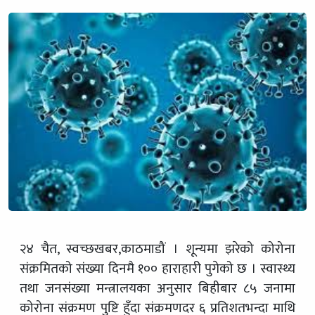
२४ चैत, स्वच्छखबर,काठमाडौं । शून्यमा झरेको कोरोना
संक्रमितको संख्या दिनमै १०० हाराहारी पुगेको छ । स्वास्थ्य
तथा जनसंख्या मन्त्रालयका अनुसार बिहीबार ८५ जनामा
कोरोना संक्रमण पुष्टि हुँदा संक्रमणदर ६ प्रतिशतभन्दा माथि