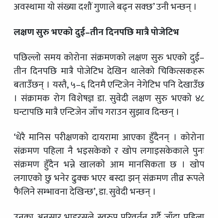
अवस्थामा यो संख्या दशौं गुणाले बढ्न सक्छ’ उनी भन्छन् ।
लक्षण सुरु भएको दुई–तीन दिनपछि मात्रै पोजेटिभ
पछिल्लो समय कोरोना संक्रमणको लक्षण सुरु भएको दुई–
तीन दिनपछि मात्रै पोजेटिभ देखिन थालेको चिकित्सकहरू
बताउँछन् । यस्तै, ५–६ दिनमै एन्टिजेन नेगेटिभ पनि देखाउँछ
। संक्रामक रोग विशेषज्ञ डा. सुवेदी लक्षण सुरु भएको ४८
घन्टापछि मात्रै एन्टिजेन जाँच गराउन सुझाव दिन्छन् ।
‘धेरै मानिस परीक्षणको दायरामा आएका हुँदैनन् । कोरोना
संक्रमण पहिला नै भइसकेको र खोप लगाइसकेकाले पुनः
संक्रमण हुँदैन भन्ने खालको आम मानसिकता छ । खोप
लगाएको छु भनेर ढुक्क भएर बस्दा झन् संक्रमण तीव्र रूपले
फैलिने सम्भावना देखिन्छ’, डा. सुवेदी भन्छन् ।
उनका अनुसार भाइरसले स्वरुप परिवर्तन गर्दै जाँदा पहिला