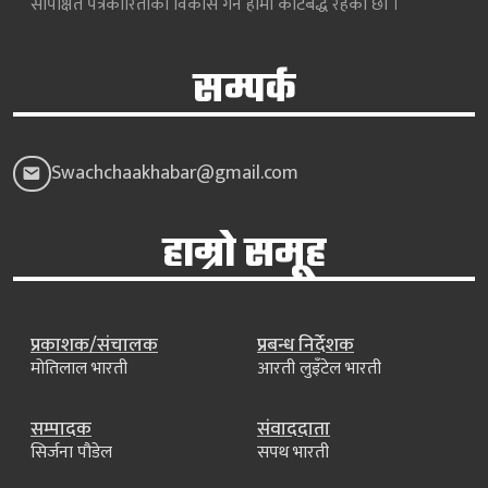
सापेक्षित पत्रकारिताको विकास गर्न हामी कटिबद्ध रहेका छौं ।
सम्पर्क
Swachchaakhabar@gmail.com
हाम्रो समूह
प्रकाशक/संचालक
प्रबन्ध निर्देशक
मोतिलाल भारती
आरती लुइँटेल भारती
सम्पादक
संवाददाता
सिर्जना पौडेल
सपथ भारती