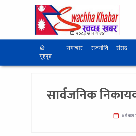
२०८३ श्रावण २४
समाचार
राजनीति
संसद
गृहपृष्ठ
सार्वजनिक निकायको
४ बैशाख 