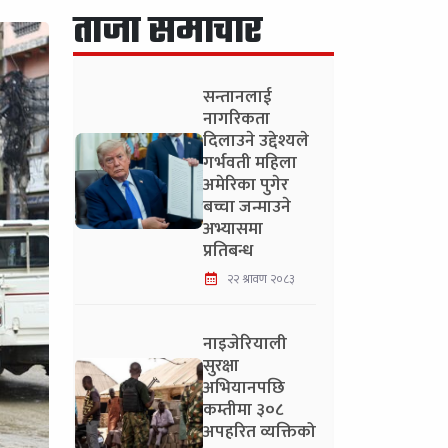
ताजा समाचार
सन्तानलाई
नागरिकता
दिलाउने उद्देश्यले
गर्भवती महिला
अमेरिका पुगेर
बच्चा जन्माउने
अभ्यासमा
प्रतिबन्ध
२२ श्रावण २०८३
नाइजेरियाली
सुरक्षा
अभियानपछि
कम्तीमा ३०८
अपहरित व्यक्तिको