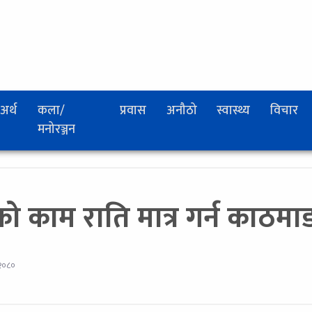
अर्थ
कला/
प्रवास
अनौठो
स्वास्थ्य
विचार
मनोरञ्जन
 काम राति मात्र गर्न काठमा
२०८०