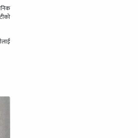
वजनिक
ेटीको
रीलाई