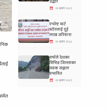
उद्धार
२२ श्रावण २०८३
एभरेष्ट मार्ट
स्टोरलाई दुई
लाख जरिवाना
२२ श्रावण २०८३
वजनिक
वर्षाले देशका
विभिन्न जिल्लाका
्यलाई
सडक सञ्जाल
प्रभावित
२२ श्रावण २०८३
नसमेत