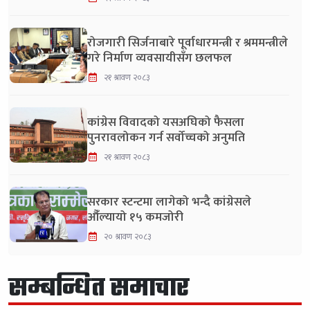
रोजगारी सिर्जनाबारे पूर्वाधारमन्त्री र श्रममन्त्रीले
गरे निर्माण व्यवसायीसँग छलफल
२१ श्रावण २०८३
कांग्रेस विवादको यसअघिको फैसला
पुनरावलोकन गर्न सर्वोच्चको अनुमति
२१ श्रावण २०८३
सरकार स्टन्टमा लागेको भन्दै कांग्रेसले
औँल्यायो १५ कमजोरी
२० श्रावण २०८३
सम्बन्धित समाचार