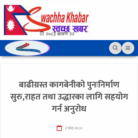
२०८३ श्रावण २२
बाढीग्रस्त कागबेनीको पुनःनिर्माण
सुरु,राहत तथा उद्धारका लागि सहयोग
गर्न अनुरोध
३ भाद्र २०८०