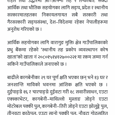
राहत तथा उद्धारमा आ–आफ्नो तह र तप्काबाट सक्दो
आर्थिक तथा भौतिक सहयोगका लागि सङ्घ, प्रदेश र स्थानीय
सरकारमातहतका निकायलगायत सबै सरकारी तथा
गैरसरकारी सङ्घसंस्था, देश–विदेशमा रहेका नेपालीहरूमा
अनुरोध गरिएको छ ।
आर्थिक सहयोगका लागि वारागुङ मुक्ति क्षेत्र गाउँपालिकाको
प्रभु बैंकमा रहेको ‘स्थानीय तह प्रकोप व्यवस्थापन कोष
खाता’को खाता नं २०८०१५१४१२७००२२१ मा रकम जम्मा गर्न
सकिने गाउँपालिकाले जनाएको छ ।
बाढीले कागबेनीका २९ घर पूर्ण क्षति भएका छन् भने १३ घर र
जनशान्ति माविको भवनमा आंशिक क्षति भएको छ ।
दुईपाङ्ग्रे १६ र चारपाङ्ग्रे दुईवटा गरी १८ सवारीसाधन, एउटा
एक्स्काभेटर, कागबेनी–माथिल्लो मुस्ताङ जोड्ने एउटा
मोटरेबल पक्की पुल, कागबेनी–तिरी जोड्ने एउटा झोलुङ्गे पुल,
तीनवटा काठेपुल, एउटा सानो पक्की पुल, नौवटा गोठसहित