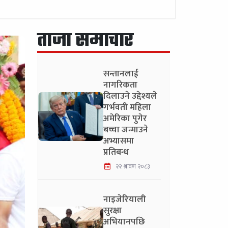
ताजा समाचार
सन्तानलाई
नागरिकता
दिलाउने उद्देश्यले
गर्भवती महिला
अमेरिका पुगेर
बच्चा जन्माउने
अभ्यासमा
प्रतिबन्ध
२२ श्रावण २०८३
नाइजेरियाली
सुरक्षा
अभियानपछि