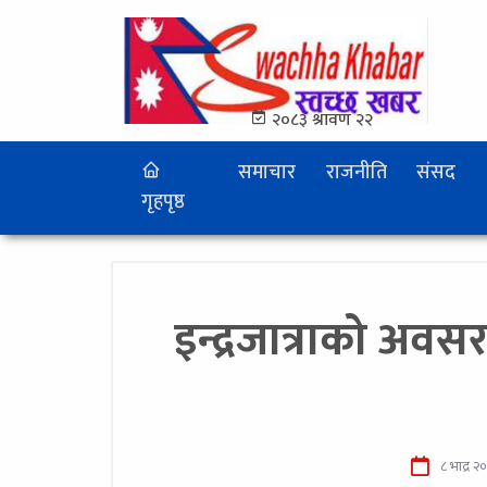
२०८३ श्रावण २२
समाचार
राजनीति
संसद
गृहपृष्ठ
इन्द्रजात्राको अवस
८ भाद्र २