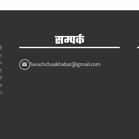
सम्पर्क
े
क
क
Swachchaakhabar@gmail.com
ाट
न
य
ा