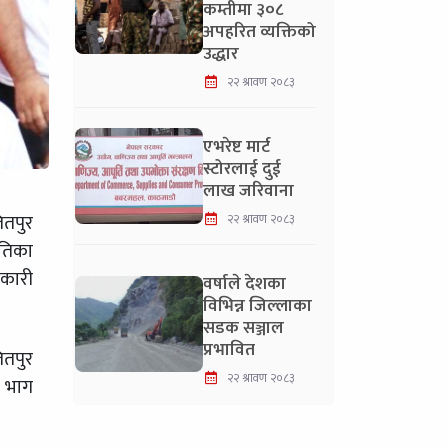
कम्तीमा ३०८
अपहरित व्यक्तिको
उद्धार
२२ श्रावण २०८३
एभरेष्ट मार्ट
स्टोरलाई दुई
लाख जरिवाना
ितपुर
२२ श्रावण २०८३
ितिका
नकारी
वर्षाले देशका
विभिन्न जिल्लाका
सडक सञ्जाल
प्रभावित
ितपुर
२२ श्रावण २०८३
े भाग