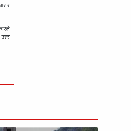
जार र
कारले
 उक्त