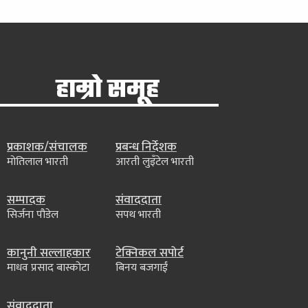
हाम्रो समूह
प्रकाशक/संचालक
प्रबन्ध निर्देशक
मोतिलाल भारती
आरती लुइँटेल भारती
सम्पादक
संवाददाता
सिर्जना पौडेल
सपथ भारती
कानुनी सल्लाहकार
टेक्निकल सपोर्ट
माधव प्रसाद बास्कोटा
बिनय बजगाईं
संवाददाता