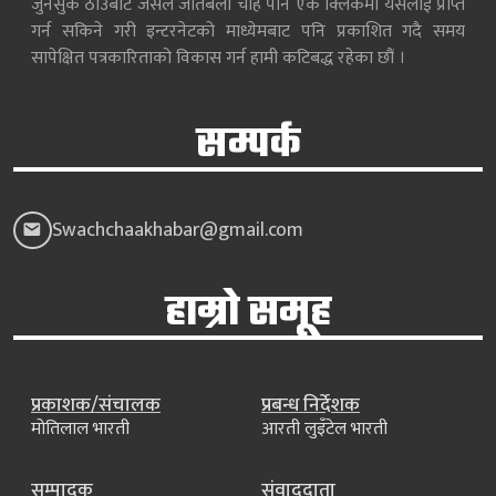
जुनसुकै ठाउँबाट जसले जतिबेला चाहे पनि एकै क्लिकमा यसलाई प्राप्त
गर्न सकिने गरी इन्टरनेटको माध्येमबाट पनि प्रकाशित गदै समय
सापेक्षित पत्रकारिताको विकास गर्न हामी कटिबद्ध रहेका छौं ।
सम्पर्क
Swachchaakhabar@gmail.com
हाम्रो समूह
प्रकाशक/संचालक
प्रबन्ध निर्देशक
मोतिलाल भारती
आरती लुइँटेल भारती
सम्पादक
संवाददाता