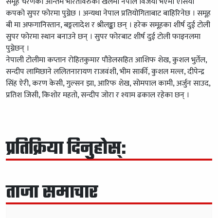
समूह चरणको अन्तिम भारतविरुको खेलमा नेपाल विजयी भएमा एसिया
कपको सुपर फोरमा पुग्नेछ । अन्यथा नेपाल प्रतियोगिताबाट बाहिरिनेछ । समूह
बी मा अफगानिस्तान, बङ्गलादेश र श्रीलङ्का छन् । हरेक समूहका शीर्ष दुई टोली
सुपर फोरमा स्थान बनाउने छन् । सुपर फोरबाट शीर्ष दुई टोली फाइनलमा
पुग्नेछन् ।
नेपाली टोलीमा कप्तान रोहितकुमार पौडेलसहित आशिफ शेख, कुशल भुर्तेल,
सन्दीप लामिछाने ललितनारायण राजवंशी, भीम सार्की, कुशल मल्ल, दीपेन्द्र
सिंह ऐरी, करण केसी, गुल्सन झा, आरिफ शेख, सोमपाल कामी, अर्जुन साउद,
प्रतिश जिसी, किशोर महतो, सन्दीप जोरा र श्याम ढकाल रहेका छन् ।
प्रतिक्रिया दिनुहोस्:
ताजा समाचार