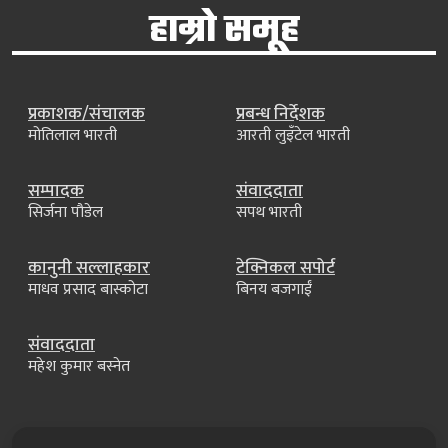
हाम्रो समूह
प्रकाशक/संचालक
प्रबन्ध निर्देशक
मोतिलाल भारती
आरती लुइँटेल भारती
सम्पादक
संवाददाता
सिर्जना पौडेल
सपथ भारती
कानुनी सल्लाहकार
टेक्निकल सपोर्ट
माधव प्रसाद बास्कोटा
बिनय बजगाईं
संवाददाता
महेश कुमार बस्नेत