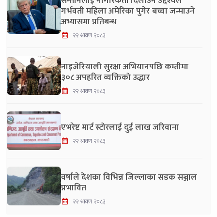
सन्तानलाई नागरिकता दिलाउने उद्देश्यले
गर्भवती महिला अमेरिका पुगेर बच्चा जन्माउने
अभ्यासमा प्रतिबन्ध
२२ श्रावण २०८३
नाइजेरियाली सुरक्षा अभियानपछि कम्तीमा
३०८ अपहरित व्यक्तिको उद्धार
२२ श्रावण २०८३
एभरेष्ट मार्ट स्टोरलाई दुई लाख जरिवाना
२२ श्रावण २०८३
वर्षाले देशका विभिन्न जिल्लाका सडक सञ्जाल
प्रभावित
२२ श्रावण २०८३