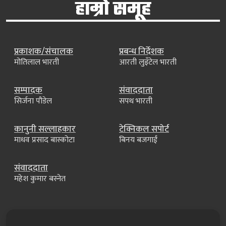
हाम्रो समूह
प्रकाशक/संचालक
प्रबन्ध निर्देशक
मोतिलाल भारती
आरती लुइँटेल भारती
सम्पादक
संवाददाता
सिर्जना पौडेल
सपथ भारती
कानुनी सल्लाहकार
टेक्निकल सपोर्ट
माधव प्रसाद बास्कोटा
बिनय बजगाईं
संवाददाता
महेश कुमार बस्नेत