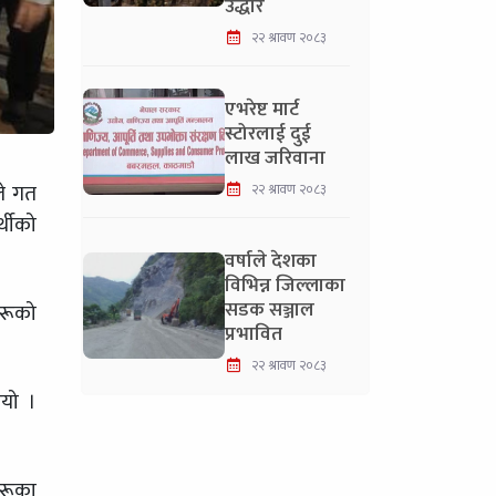
उद्धार
२२ श्रावण २०८३
एभरेष्ट मार्ट
स्टोरलाई दुई
लाख जरिवाना
ले गत
२२ श्रावण २०८३
्थीको
वर्षाले देशका
विभिन्न जिल्लाका
सडक सञ्जाल
हरूको
प्रभावित
२२ श्रावण २०८३
यो ।
हरूका