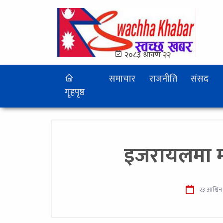
२०८३ श्रावण २२
समाचार
राजनीति
संसद
गृहपृष्ठ
इजरायलमा मार
२३ आश्विन