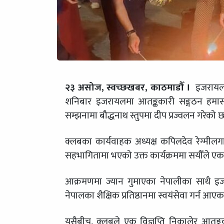
२३ असोज, स्वच्छखबर, काठमाडौँ ।
इजरायलम
शनिबार इजरायलमा आतङ्ककारी सङ्गठन हमासले
सम्झनामा बौद्धनाथ स्तुपमा दीप प्रज्वलन गरेको 
क्लबका कार्यवाहक अध्यक्ष कपिलदेव रेग्मी
सहभागितामा भएको उक्त कार्यक्रममा सयौँले एक
आक्रमणमा ज्यान गुमाएका नेपालीका साथै 
नेपालका शैक्षिक प्रतिष्ठानमा स्वयंसेवा गर्न आए
यसैबीच, क्लबले एक विज्ञप्ति निकालेर आतङ्कवा