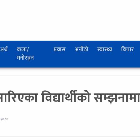
अर्थ
कला/
प्रवास
अनौठो
स्वास्थ्य
विचार
मनोरञ्जन
िएका विद्यार्थीको सम्झनामा
 २०८०