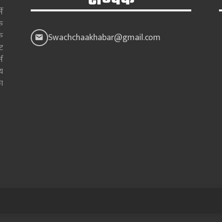
े
क
क
Swachchaakhabar@gmail.com
ाट
न
य
ा