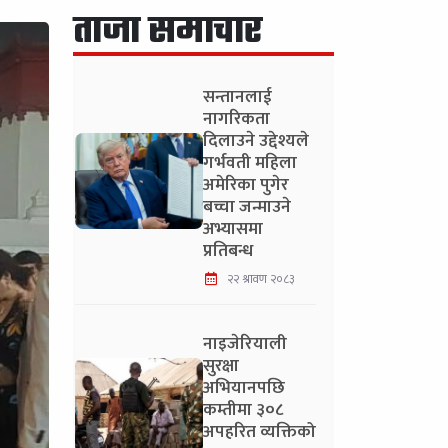
ताजा समाचार
सन्तानलाई
नागरिकता
दिलाउने उद्देश्यले
गर्भवती महिला
अमेरिका पुगेर
बच्चा जन्माउने
अभ्यासमा
प्रतिबन्ध
२२ श्रावण २०८३
नाइजेरियाली
सुरक्षा
अभियानपछि
कम्तीमा ३०८
अपहरित व्यक्तिको