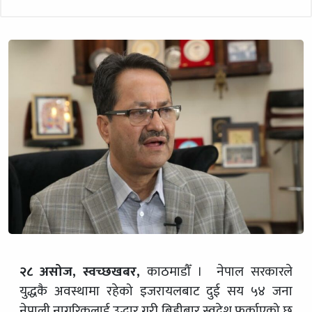
२८ असोज, स्वच्छखबर,
काठमाडौँ । नेपाल सरकारले
युद्धकै अवस्थामा रहेको इजरायलबाट दुई सय ५४ जना
नेपाली नागरिकलाई उद्धार गरी बिहीबार स्वदेश फर्काएको छ