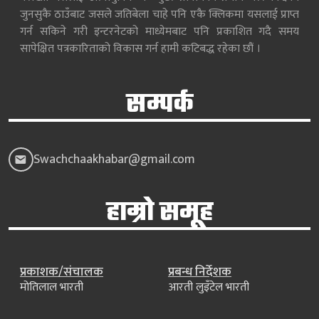
जुनसुकै ठाउँबाट जसले जतिबेला चाहे पनि एकै क्लिकमा यसलाई प्राप्त
गर्न सकिने गरी इन्टरनेटको माध्येमबाट पनि प्रकाशित गदै समय
सापेक्षित पत्रकारिताको विकास गर्न हामी कटिबद्ध रहेका छौं ।
सम्पर्क
Swachchaakhabar@gmail.com
हाम्रो समूह
प्रकाशक/संचालक
प्रबन्ध निर्देशक
मोतिलाल भारती
आरती लुइँटेल भारती