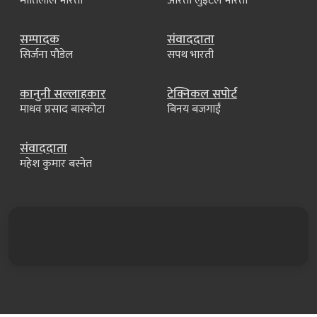
मोतिलाल भारती
आरती लुइँटेल भारती
सम्पादक
संवाददाता
सिर्जना पौडेल
सपथ भारती
कानुनी सल्लाहकार
टेक्निकल सपोर्ट
माधव प्रसाद बास्कोटा
बिनय बजगाईं
संवाददाता
महेश कुमार बस्नेत