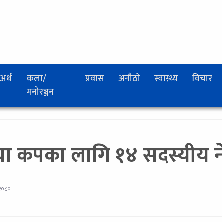
अर्थ
कला/
प्रवास
अनौठो
स्वास्थ्य
विचार
मनोरञ्जन
या कपका लागि १४ सदस्यीय न
 २०८०