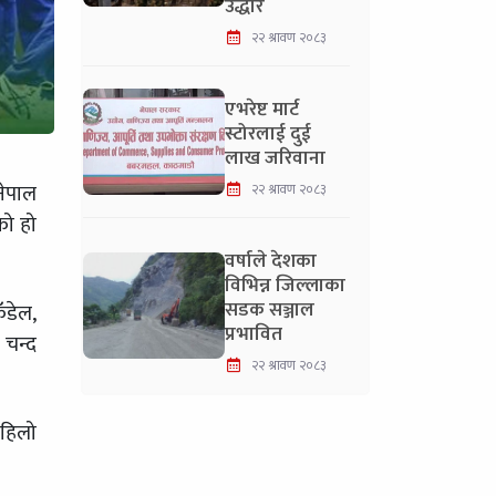
उद्धार
२२ श्रावण २०८३
एभरेष्ट मार्ट
स्टोरलाई दुई
लाख जरिवाना
नेपाल
२२ श्रावण २०८३
को हो
वर्षाले देशका
विभिन्न जिल्लाका
सडक सञ्जाल
ँडेल,
प्रभावित
 चन्द
२२ श्रावण २०८३
पहिलो