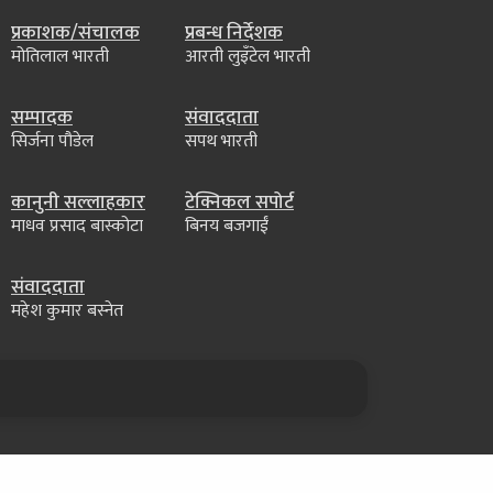
प्रकाशक/संचालक
प्रबन्ध निर्देशक
मोतिलाल भारती
आरती लुइँटेल भारती
सम्पादक
संवाददाता
सिर्जना पौडेल
सपथ भारती
कानुनी सल्लाहकार
टेक्निकल सपोर्ट
माधव प्रसाद बास्कोटा
बिनय बजगाईं
संवाददाता
महेश कुमार बस्नेत