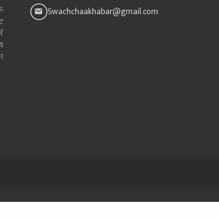
क
Swachchaakhabar@gmail.com
ाट
न
य
ा