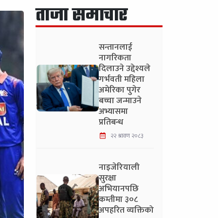
ताजा समाचार
सन्तानलाई
नागरिकता
दिलाउने उद्देश्यले
गर्भवती महिला
अमेरिका पुगेर
बच्चा जन्माउने
अभ्यासमा
प्रतिबन्ध
२२ श्रावण २०८३
नाइजेरियाली
सुरक्षा
अभियानपछि
कम्तीमा ३०८
अपहरित व्यक्तिको