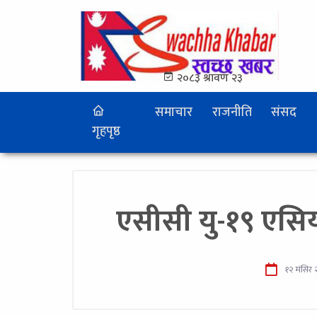
२०८३ श्रावण २३
समाचार
राजनीति
संसद
गृहपृष्ठ
एसीसी यु-१९ एसि
१२ मंसिर