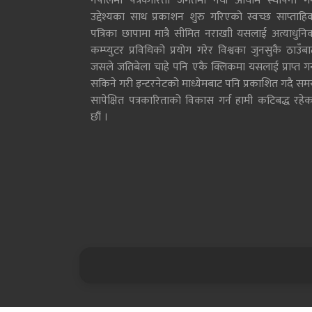
नेपालमा पत्रकारिता जगतमा नयाँ आयाम स्थापना गर्न
उद्देश्यका साथ प्रकाशन शुरु गरिएको स्वच्छ साप्ताहि
पत्रिका छापामा मात्रै सीमित नराखाी यसलाई अत्याधुनि
कम्प्युटर प्रविधिको प्रयोग गरेर विश्वका जुनसुकै ठाउँब
जसले जतिबेला चाहे पनि एकै क्लिकमा यसलाई प्राप्त गर्
सकिने गरी इन्टरनेटको माध्येमबाट पनि प्रकाशित गदै सम
सापेक्षित पत्रकारिताको विकास गर्न हामी कटिबद्ध रहेक
छौं ।