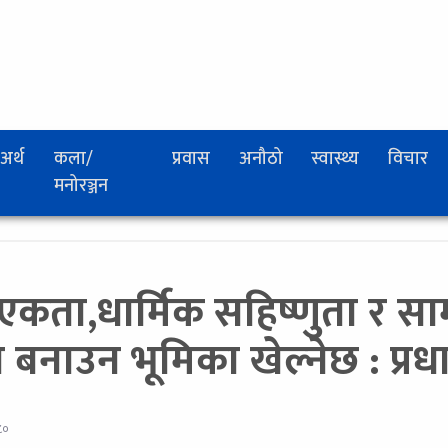
अर्थ
कला/
प्रवास
अनौठो
स्वास्थ्य
विचार
मनोरञ्जन
िय एकता,धार्मिक सहिष्णुता र
बनाउन भूमिका खेल्नेछ : प्रधान
८०