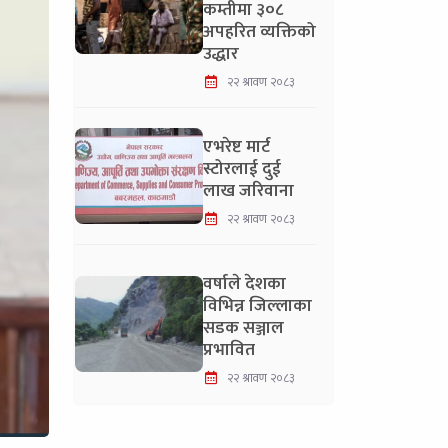
कम्तीमा ३०८
अपहरित व्यक्तिको
उद्धार
२२ श्रावण २०८३
एभरेष्ट मार्ट
स्टोरलाई दुई
लाख जरिवाना
२२ श्रावण २०८३
वर्षाले देशका
विभिन्न जिल्लाका
सडक सञ्जाल
प्रभावित
२२ श्रावण २०८३