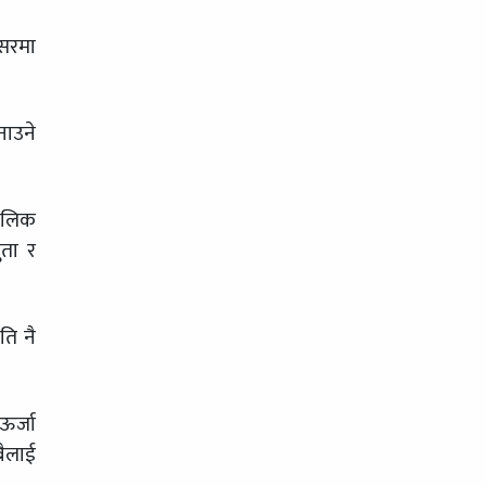
वसरमा
नाउने
मौलिक
ुता र
ति नै
ऊर्जा
बैलाई