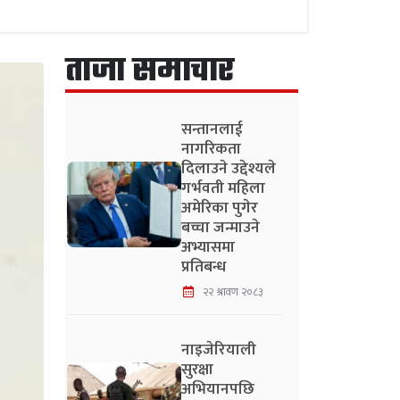
ताजा समाचार
सन्तानलाई
नागरिकता
दिलाउने उद्देश्यले
गर्भवती महिला
अमेरिका पुगेर
बच्चा जन्माउने
अभ्यासमा
प्रतिबन्ध
२२ श्रावण २०८३
नाइजेरियाली
सुरक्षा
अभियानपछि