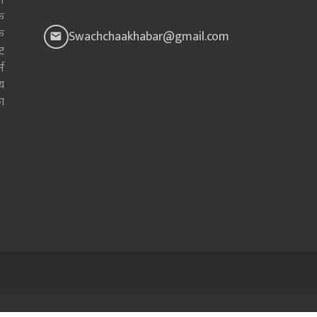
े
क
क
Swachchaakhabar@gmail.com
ाट
न
य
ा